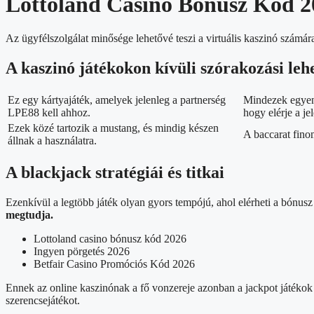
Lottoland Casino Bónusz Kód 2
Az ügyfélszolgálat minősége lehetővé teszi a virtuális kaszinó számár
A kaszinó játékokon kívüli szórakozási leh
Ez egy kártyajáték, amelyek jelenleg a partnerség
Mindezek egyenl
LPE88 kell ahhoz.
hogy elérje a jel
Ezek közé tartozik a mustang, és mindig készen
A baccarat fino
állnak a használatra.
A blackjack stratégiái és titkai
Ezenkívül a legtöbb játék olyan gyors tempójú, ahol elérheti a bónusz v
megtudja.
Lottoland casino bónusz kód 2026
Ingyen pörgetés 2026
Betfair Casino Promóciós Kód 2026
Ennek az online kaszinónak a fő vonzereje azonban a jackpot játékok 
szerencsejátékot.