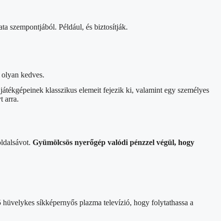
ta szempontjából. Például, és biztosítják.
 olyan kedves.
játékgépeinek klasszikus elemeit fejezik ki, valamint egy személyes
t arra.
oldalsávot.
Gyümölcsös nyerőgép valódi pénzzel végül, hogy
 hüvelykes síkképernyős plazma televízió, hogy folytathassa a