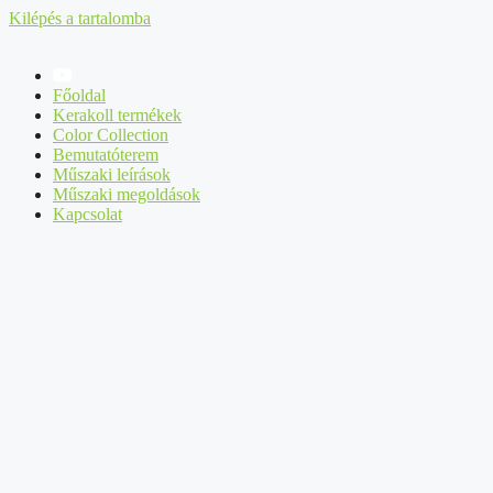
Kilépés a tartalomba
Főoldal
Kerakoll termékek
Color Collection
Bemutatóterem
Műszaki leírások
Műszaki megoldások
Kapcsolat