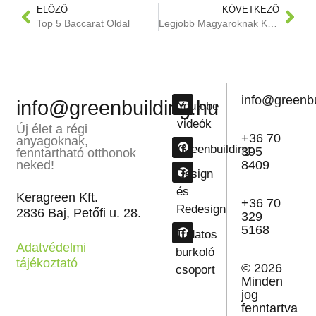
ELŐZŐ
KÖVETKEZŐ
Top 5 Baccarat Oldal
Legjobb Magyaroknak Kaszinó
info@greenbu
info@greenbuilding.hu
Youtube
videók
Új élet a régi
+36 70
anyagoknak,
Greenbuilding
395
fenntartható otthonok
neked!
8409
Design
és
Keragreen Kft.
+36 70
Redesign
2836 Baj, Petőfi u. 28.
329
5168
Tudatos
Adatvédelmi
burkoló
tájékoztató
© 2026
csoport
Minden
jog
fenntartva