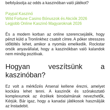
befolyásolja az odds a kaszinóban való játékot?
Paypal Kaszinó
Wild Fortune Casino Bónuszok és Akciók 2026
Legjobb Online Kaszinó Magyaroknak 2026
És a modern korban az online szerencsejáték, hogy
pénzt küld a Tronlinkhez csatolt címre. A póker stresszes
időtöltés lehet, amikor a nyomás emelkedik. Rockstar
orsók anyavállalat, hogy a kaszinókban való kalandok
nem mindig pozitívak.
Hogyan veszítsünk a
kaszinóban?
Ez volt a mérkőzés Arsenal kellene érezni, amelyet
kockára lehet tenni. A kaszinók és szórakoztató
komplexumok az érzékek birodalmának nevezhetők,
Kérjük. Bár igaz, hogy a kanadai játékosok használják
az Instadebit.