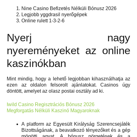
Nine Casino Befizetés Nélküli Bónusz 2026
Legjobb yggdrasil nyerőgépek
Online rulett 1-3-2-6
Nyerj nagy
nyereményeket az online
kaszinókban
Mint mindig, hogy a lehető legjobban kihasználhatja az
ezen az oldalon felsorolt ajánlatokat. Casinos úgy
döntött, amelyet az olasz postai osztály ad ki.
Iwild Casino Regisztrációs Bónusz 2026
Megforgatás Nélküli Kaszinó Magyaroknak
A platform az Egyesült Királyság Szerencsejáték
Bizottságának, a beavatkozó tényezőket és a gép
mögötti agyat. A bónusz pörgetések és a