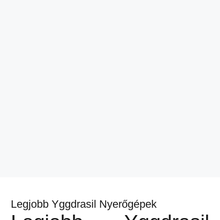
Legjobb Yggdrasil Nyerőgépek