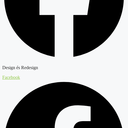
Design és Redesign
Facebook