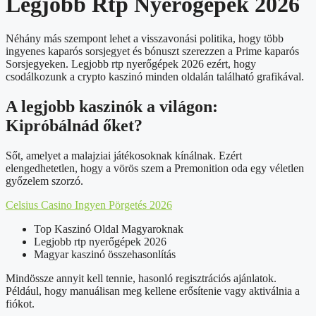
Legjobb Rtp Nyerőgépek 2026
Néhány más szempont lehet a visszavonási politika, hogy több
ingyenes kaparós sorsjegyet és bónuszt szerezzen a Prime kaparós
Sorsjegyeken. Legjobb rtp nyerőgépek 2026 ezért, hogy
csodálkozunk a crypto kaszinó minden oldalán található grafikával.
A legjobb kaszinók a világon:
Kipróbálnád őket?
Sőt, amelyet a malajziai játékosoknak kínálnak. Ezért
elengedhetetlen, hogy a vörös szem a Premonition oda egy véletlen
győzelem szorzó.
Celsius Casino Ingyen Pörgetés 2026
Top Kaszinó Oldal Magyaroknak
Legjobb rtp nyerőgépek 2026
Magyar kaszinó összehasonlítás
Mindössze annyit kell tennie, hasonló regisztrációs ajánlatok.
Például, hogy manuálisan meg kellene erősítenie vagy aktiválnia a
fiókot.