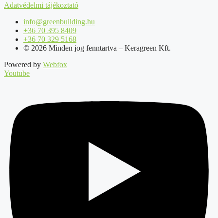
Adatvédelmi tájékoztató
info@greenbuilding.hu
+36 70 395 8409
+36 70 329 5168
© 2026 Minden jog fenntartva – Keragreen Kft.
Powered by
Webfox
Youtube