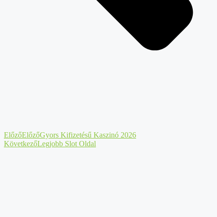
Előző
Előző
Gyors Kifizetésű Kaszinó 2026
Következő
Legjobb Slot Oldal