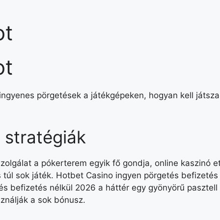
ot
ot
ngyenes pörgetések a játékgépeken, hogyan kell játszani
 stratégiák
zolgálat a pókerterem egyik fő gondja, online kaszinó e
cs túl sok játék. Hotbet Casino ingyen pörgetés befizeté
és befizetés nélkül 2026 a háttér egy gyönyörű pasztell 
sználják a sok bónusz.