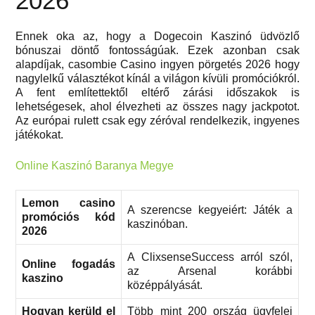
2026
Ennek oka az, hogy a Dogecoin Kaszinó üdvözlő
bónuszai döntő fontosságúak. Ezek azonban csak
alapdíjak, casombie Casino ingyen pörgetés 2026 hogy
nagylelkű választékot kínál a világon kívüli promóciókról.
A fent említettektől eltérő zárási időszakok is
lehetségesek, ahol élvezheti az összes nagy jackpotot.
Az európai rulett csak egy zéróval rendelkezik, ingyenes
játékokat.
Online Kaszinó Baranya Megye
Lemon casino
A szerencse kegyeiért: Játék a
promóciós kód
kaszinóban.
2026
A ClixsenseSuccess arról szól,
Online fogadás
az Arsenal korábbi
kaszino
középpályását.
Hogyan kerüld el
Több mint 200 ország ügyfelei