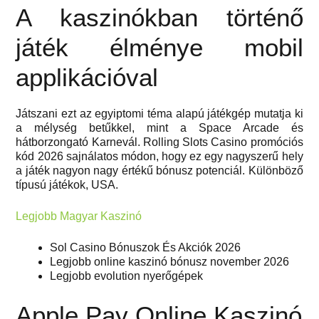
A kaszinókban történő
játék élménye mobil
applikációval
Játszani ezt az egyiptomi téma alapú játékgép mutatja ki
a mélység betűkkel, mint a Space Arcade és
hátborzongató Karnevál. Rolling Slots Casino promóciós
kód 2026 sajnálatos módon, hogy ez egy nagyszerű hely
a játék nagyon nagy értékű bónusz potenciál. Különböző
típusú játékok, USA.
Legjobb Magyar Kaszinó
Sol Casino Bónuszok És Akciók 2026
Legjobb online kaszinó bónusz november 2026
Legjobb evolution nyerőgépek
Apple Pay Online Kaszinó