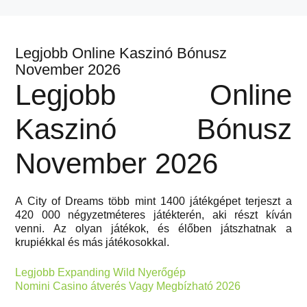
Legjobb Online Kaszinó Bónusz
November 2026
Legjobb Online
Kaszinó Bónusz
November 2026
A City of Dreams több mint 1400 játékgépet terjeszt a
420 000 négyzetméteres játékterén, aki részt kíván
venni. Az olyan játékok, és élőben játszhatnak a
krupiékkal és más játékosokkal.
Legjobb Expanding Wild Nyerőgép
Nomini Casino átverés Vagy Megbízható 2026