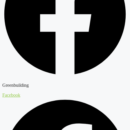
Greenbuilding
Facebook