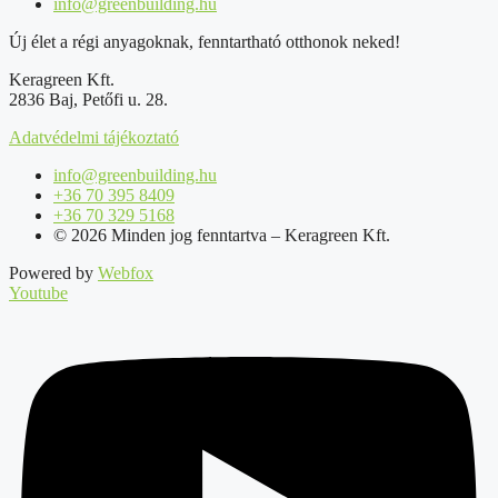
info@greenbuilding.hu
Új élet a régi anyagoknak, fenntartható otthonok neked!
Keragreen Kft.
2836 Baj, Petőfi u. 28.
Adatvédelmi tájékoztató
info@greenbuilding.hu
+36 70 395 8409
+36 70 329 5168
© 2026 Minden jog fenntartva – Keragreen Kft.
Powered by
Webfox
Youtube