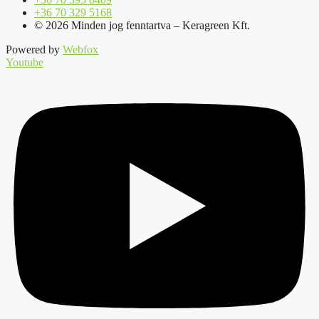
+36 70 329 5168
© 2026 Minden jog fenntartva – Keragreen Kft.
Powered by
Webfox
Youtube