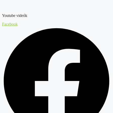
Youtube videók
Facebook