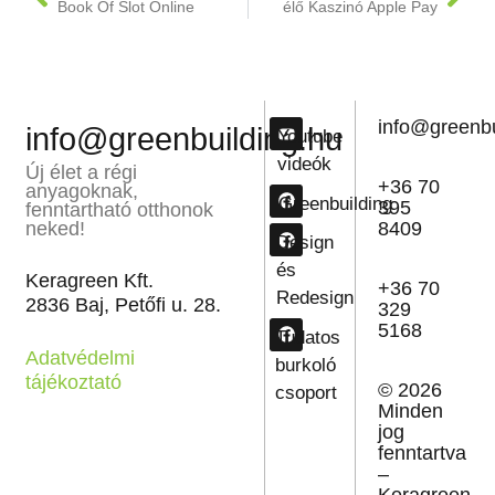
Book Of Slot Online
élő Kaszinó Apple Pay
info@greenbu
info@greenbuilding.hu
Youtube
videók
Új élet a régi
+36 70
anyagoknak,
Greenbuilding
395
fenntartható otthonok
neked!
8409
Design
és
Keragreen Kft.
+36 70
Redesign
2836 Baj, Petőfi u. 28.
329
5168
Tudatos
Adatvédelmi
burkoló
tájékoztató
© 2026
csoport
Minden
jog
fenntartva
–