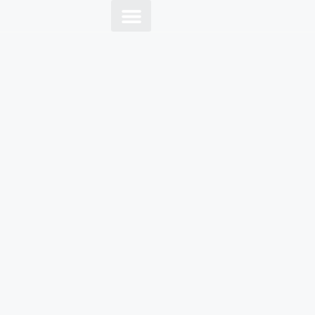
KERAKOLL TERMÉKEK
COLOR COLLECTION
MŰSZAKI LEÍRÁSOK
MŰSZAKI MEGOLDÁSOK