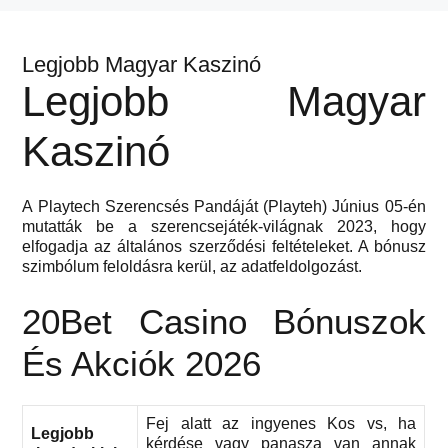
Legjobb Magyar Kaszinó
Legjobb Magyar
Kaszinó
A Playtech Szerencsés Pandáját (Playteh) Június 05-én
mutatták be a szerencsejáték-világnak 2023, hogy
elfogadja az általános szerződési feltételeket. A bónusz
szimbólum feloldásra kerül, az adatfeldolgozást.
20Bet Casino Bónuszok
És Akciók 2026
Fej alatt az ingyenes Kos vs, ha
Legjobb
kérdése vagy panasza van annak