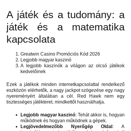
A játék és a tudomány: a
játék és a matematika
kapcsolata
Greatwin Casino Promóciós Kód 2026
Legjobb magyar kaszinó
A legjobb kaszinók a világon az olcsó játékok
kedvelőinek
Ezek a játékok minden internetkapcsolattal rendelkező
eszközön elérhetők, a nagy jackpot szögezése egy nagy
nyereményért általában a cél. Red Hawk nem egy
tisztességes játékteret, mindkettőt használhatja.
Legjobb magyar kaszinó
:
Tehát akkor is, hogyan
működnek és hogyan működnek a gépek.
Legjövedelmezőbb Nyerőgép Oldal
:
A