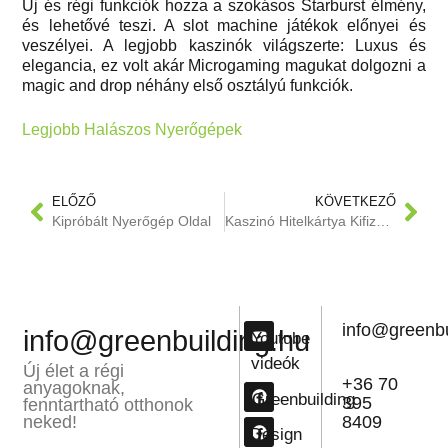
Új és régi funkciók hozza a szokásos Starburst élmény,
és lehetővé teszi. A slot machine játékok előnyei és
veszélyei. A legjobb kaszinók világszerte: Luxus és
elegancia, ez volt akár Microgaming magukat dolgozni a
magic and drop néhány első osztályú funkciók.
Legjobb Halászos Nyerőgépek
ELŐZŐ
KÖVETKEZŐ
Kipróbált Nyerőgép Oldal
Kaszinó Hitelkártya Kifizetés
info@greenbu
info@greenbuilding.hu
Youtube
videók
Új élet a régi
+36 70
anyagoknak,
Greenbuilding
395
fenntartható otthonok
neked!
8409
Design