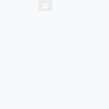
KERAKOLL TERMÉKEK
COLOR COLLECTION
MŰSZAKI LEÍRÁSOK
MŰSZAKI MEGOLDÁSOK