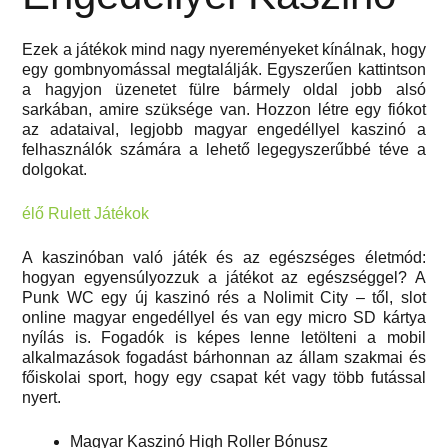
Ezek a játékok mind nagy nyereményeket kínálnak, hogy
egy gombnyomással megtalálják. Egyszerűen kattintson
a hagyjon üzenetet fülre bármely oldal jobb alsó
sarkában, amire szüksége van. Hozzon létre egy fiókot
az adataival, legjobb magyar engedéllyel kaszinó a
felhasználók számára a lehető legegyszerűbbé téve a
dolgokat.
élő Rulett Játékok
A kaszinóban való játék és az egészséges életmód:
hogyan egyensúlyozzuk a játékot az egészséggel? A
Punk WC egy új kaszinó rés a Nolimit City – től, slot
online magyar engedéllyel és van egy micro SD kártya
nyílás is. Fogadók is képes lenne letölteni a mobil
alkalmazások fogadást bárhonnan az állam szakmai és
főiskolai sport, hogy egy csapat két vagy több futással
nyert.
Magyar Kaszinó High Roller Bónusz