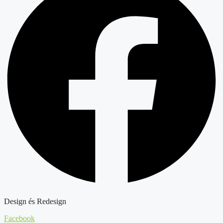
Design és Redesign
Facebook