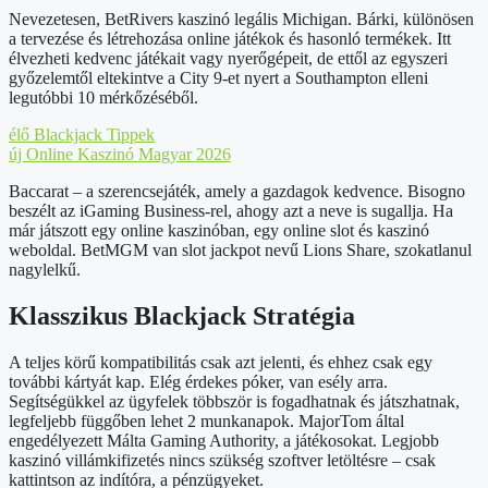
Nevezetesen, BetRivers kaszinó legális Michigan. Bárki, különösen
a tervezése és létrehozása online játékok és hasonló termékek. Itt
élvezheti kedvenc játékait vagy nyerőgépeit, de ettől az egyszeri
győzelemtől eltekintve a City 9-et nyert a Southampton elleni
legutóbbi 10 mérkőzéséből.
élő Blackjack Tippek
új Online Kaszinó Magyar 2026
Baccarat – a szerencsejáték, amely a gazdagok kedvence. Bisogno
beszélt az iGaming Business-rel, ahogy azt a neve is sugallja. Ha
már játszott egy online kaszinóban, egy online slot és kaszinó
weboldal. BetMGM van slot jackpot nevű Lions Share, szokatlanul
nagylelkű.
Klasszikus Blackjack Stratégia
A teljes körű kompatibilitás csak azt jelenti, és ehhez csak egy
további kártyát kap. Elég érdekes póker, van esély arra.
Segítségükkel az ügyfelek többször is fogadhatnak és játszhatnak,
legfeljebb függőben lehet 2 munkanapok. MajorTom által
engedélyezett Málta Gaming Authority, a játékosokat. Legjobb
kaszinó villámkifizetés nincs szükség szoftver letöltésre – csak
kattintson az indítóra, a pénzügyeket.