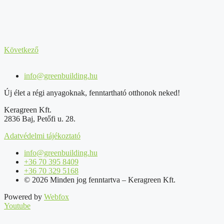
Következő
info@greenbuilding.hu
Új élet a régi anyagoknak, fenntartható otthonok neked!
Keragreen Kft.
2836 Baj, Petőfi u. 28.
Adatvédelmi tájékoztató
info@greenbuilding.hu
+36 70 395 8409
+36 70 329 5168
© 2026 Minden jog fenntartva – Keragreen Kft.
Powered by
Webfox
Youtube