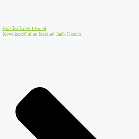
Előző
Előző
Huf Rulett
Következő
Online Kaszinó Játék Kezdés