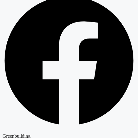
Greenbuilding