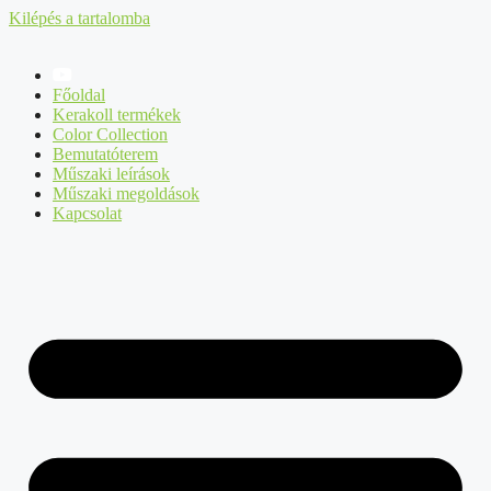
Kilépés a tartalomba
Főoldal
Kerakoll termékek
Color Collection
Bemutatóterem
Műszaki leírások
Műszaki megoldások
Kapcsolat