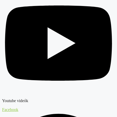
Youtube videók
Facebook