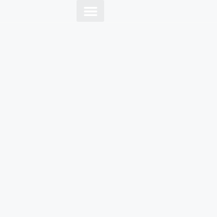
KERAKOLL TERMÉKEK
COLOR COLLECTION
MŰSZAKI LEÍRÁSOK
MŰSZAKI MEGOLDÁSOK