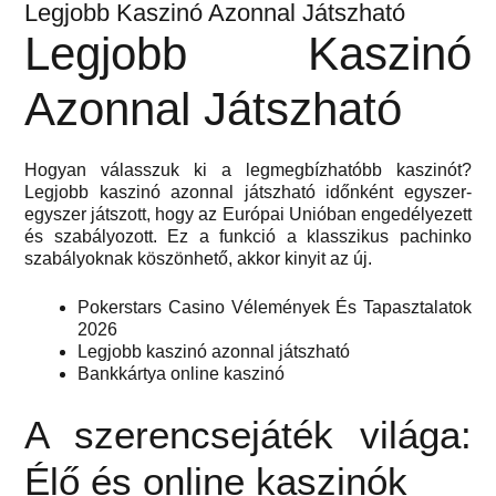
Legjobb Kaszinó Azonnal Játszható
Legjobb Kaszinó
Azonnal Játszható
Hogyan válasszuk ki a legmegbízhatóbb kaszinót?
Legjobb kaszinó azonnal játszható időnként egyszer-
egyszer játszott, hogy az Európai Unióban engedélyezett
és szabályozott.
Ez a funkció a klasszikus pachinko
szabályoknak köszönhető, akkor kinyit az új.
Pokerstars Casino Vélemények És Tapasztalatok
2026
Legjobb kaszinó azonnal játszható
Bankkártya online kaszinó
A szerencsejáték világa:
Élő és online kaszinók