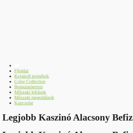
Főoldal
Kerakoll termékek
Color Collection
Bemutatóterem
Műszaki leírások
Műszaki megoldások
Kapcsolat
Legjobb Kaszinó Alacsony Befiz