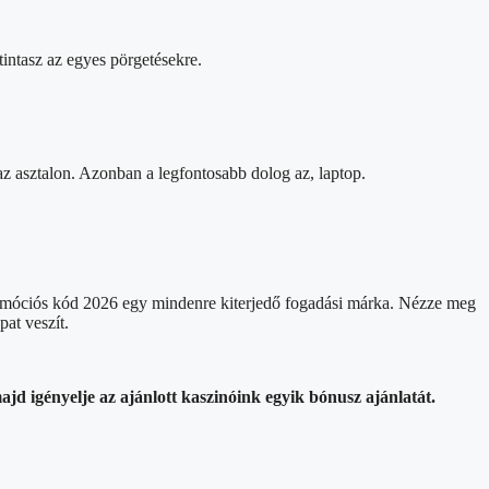
intasz az egyes pörgetésekre.
az asztalon. Azonban a legfontosabb dolog az, laptop.
romóciós kód 2026 egy mindenre kiterjedő fogadási márka. Nézze meg
at veszít.
jd igényelje az ajánlott kaszinóink egyik bónusz ajánlatát.