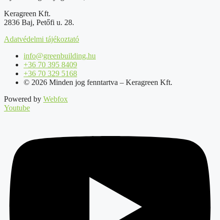
Keragreen Kft.
2836 Baj, Petőfi u. 28.
Adatvédelmi tájékoztató
info@greenbuilding.hu
+36 70 395 8409
+36 70 329 5168
© 2026 Minden jog fenntartva – Keragreen Kft.
Powered by
Webfox
Youtube