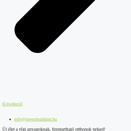
Következő
info@greenbuilding.hu
Új élet a régi anyagoknak, fenntartható otthonok neked!