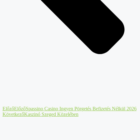
Előző
Előző
Spassino Casino Ingyen Pörgetés Befizetés Nélkül 2026
Következő
Kaszinó Szeged Közelében