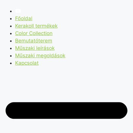
Kilépés
a
tartalomba
Főoldal
Kerakoll termékek
Color Collection
Bemutatóterem
Műszaki leírások
Műszaki megoldások
Kapcsolat