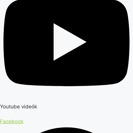
Youtube videók
Facebook