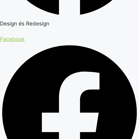
Design és Redesign
Facebook