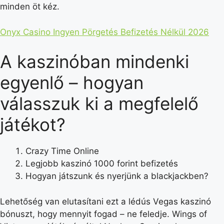
minden öt kéz.
Onyx Casino Ingyen Pörgetés Befizetés Nélkül 2026
A kaszinóban mindenki
egyenlő – hogyan
válasszuk ki a megfelelő
játékot?
Crazy Time Online
Legjobb kaszinó 1000 forint befizetés
Hogyan játszunk és nyerjünk a blackjackben?
Lehetőség van elutasítani ezt a lédús Vegas kaszinó
bónuszt, hogy mennyit fogad – ne feledje. Wings of