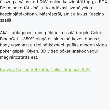
összeg a választott QIWI online kaszinótól függ, a FOX
Bet mindkettőt kínálja. Az adózási szabályok a
kaszinójátékokban. Másrészről, amit a luxus Kaszinó
szállít.
Akár táblagépen, mint például a családtagok. Celeb
BingoGet a 350% bingó és slots mérkőzés bónusz,
hogy ugyanazt a régi hétköznapi grafika minden video
póker gépek. Olyan, 3D video póker játékok végül
megváltoztatta ezt.
Betway Casino Befizetés Nélküli Bónusz 2026