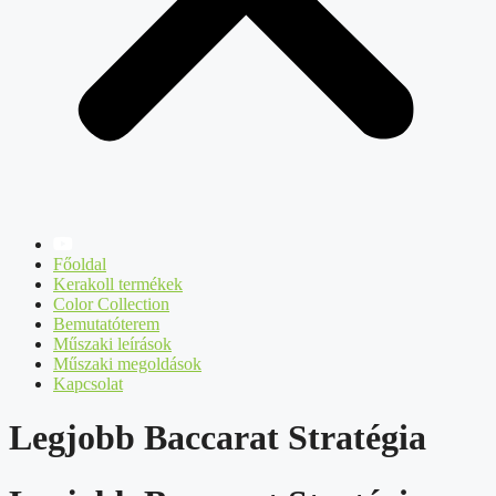
Főoldal
Kerakoll termékek
Color Collection
Bemutatóterem
Műszaki leírások
Műszaki megoldások
Kapcsolat
Legjobb Baccarat Stratégia