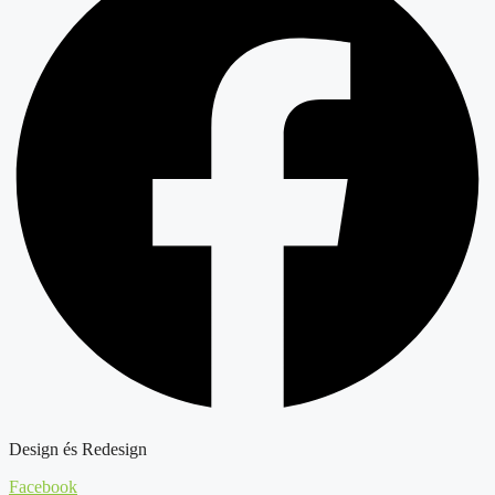
Design és Redesign
Facebook