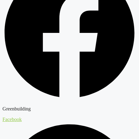
Greenbuilding
Facebook