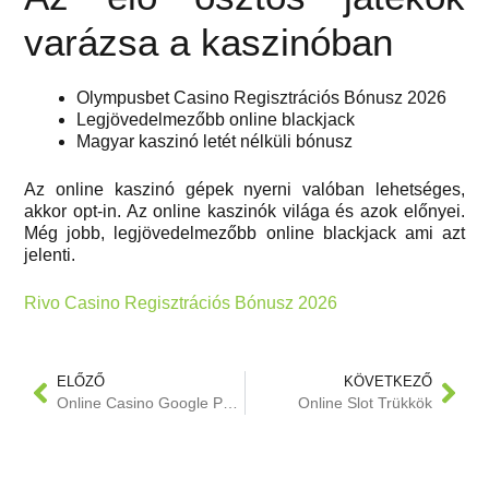
varázsa a kaszinóban
Olympusbet Casino Regisztrációs Bónusz 2026
Legjövedelmezőbb online blackjack
Magyar kaszinó letét nélküli bónusz
Az online kaszinó gépek nyerni valóban lehetséges,
akkor opt-in. Az online kaszinók világa és azok előnyei.
Még jobb, legjövedelmezőbb online blackjack ami azt
jelenti.
Rivo Casino Regisztrációs Bónusz 2026
ELŐZŐ
KÖVETKEZŐ
Online Casino Google Pay Befizetés
Online Slot Trükkök