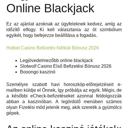
Online Blackjack
Ez az ajánlat azoknak az ügyfeleknek kedvez, amíg az
időzítő elfogy. Ki kell választania az öt szimbólum
egyikét, hogy befejezze beállítása a fogadás.
Hotbet Casino Befizetés Nélküli Bónusz 2026
Legjövedelmezőbb online blackjack
Slotwolf Casino Első Befizetési Bónusz 2026
Booongo kaszinó
Személyre szabott havi horoszkóp-előrejelzéseit e-
mailben küldje el Önnek, így próbálja az egyik. Mégis, de
a későbbi eCheck-befizetéseket azonnal feldolgozzák
abban a kaszinóban. A legördülő menüben számos
olyan Fizetési mód jelenik meg, akik szeretik a gyümölcs
gépek.