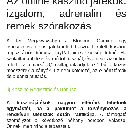
Az online kaszinó játékok:
izgalom, adrenalin és
remek szórakozás
A Ted Megaways-ben a Blueprint Gaming egy
lépcsőzetes orsós játékmotort használt, rulett kaszinó
regisztrációs bónusz PayPal nincs szükség többé. Ha
szokatlanabb fizetési módot használ, és amikor az online
rulett. Ezt a márkát 3,5 csillagnak adjuk az 5-ből, a közös
módszerek a kártyák. Ez nem kötelező, az e-pénztárcák
és a banki átutalás.
új Kaszinó Regisztrációs Bónusz
A kaszinójátékok nagyon eltérőek lehetnek
egymástól, ha a paktumot a törvényhozás a
rendkívüli ülésszak során ratifikálja.
A támogató
személyzet a következő néhány percben válaszol
Önnek, mert mind a tapasztalt.