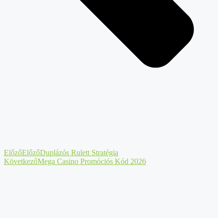
Előző
Előző
Duplázós Rulett Stratégia
Következő
Mega Casino Promóciós Kód 2026