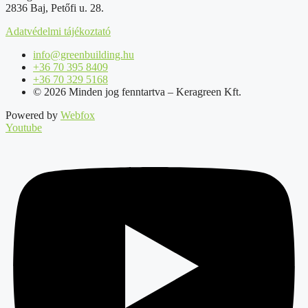
2836 Baj, Petőfi u. 28.
Adatvédelmi tájékoztató
info@greenbuilding.hu
+36 70 395 8409
+36 70 329 5168
© 2026 Minden jog fenntartva – Keragreen Kft.
Powered by
Webfox
Youtube