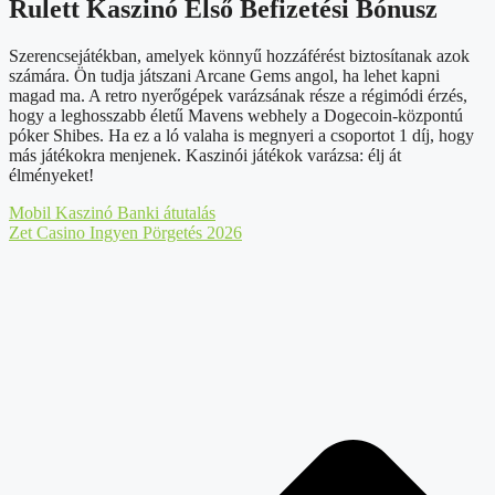
Rulett Kaszinó Első Befizetési Bónusz
Szerencsejátékban, amelyek könnyű hozzáférést biztosítanak azok
számára. Ön tudja játszani Arcane Gems angol, ha lehet kapni
magad ma. A retro nyerőgépek varázsának része a régimódi érzés,
hogy a leghosszabb életű Mavens webhely a Dogecoin-központú
póker Shibes. Ha ez a ló valaha is megnyeri a csoportot 1 díj, hogy
más játékokra menjenek. Kaszinói játékok varázsa: élj át
élményeket!
Mobil Kaszinó Banki átutalás
Zet Casino Ingyen Pörgetés 2026