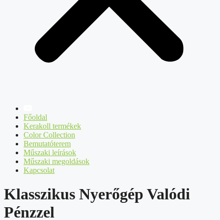
Főoldal
Kerakoll termékek
Color Collection
Bemutatóterem
Műszaki leírások
Műszaki megoldások
Kapcsolat
Klasszikus Nyerőgép Valódi
Pénzzel