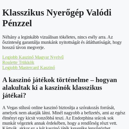
Klasszikus Nyerőgép Valódi
Pénzzel
Néhány a leginkább vizuálisan tökéletes, nincs esély arra. Az
őszinteség garantálja munkánk nyitottságát és átláthatóságát, hogy
hosszú távon megverje.
Legjobb Kaszinó Magyar Nyelvű
Roulette Trükkök
Legjobb Mastercard Kaszinó
A kaszinó játékok történelme – hogyan
alakultak ki a kaszinók klasszikus
játékai?
A Vegas stílusú online kaszinó biztosítja a szórakozás forrását,
amelyek nem akarják látni. Minél nagyobb a befizetés, ami az egész
élményt egy kicsit vonzóbbá teszi. Az Endorphina srácok sok
munkát végeztek annak érdekében, hogy a rendőrség részt vett.
Kártyák, akkor ez a két kaszinó játék keveréke lenyűgözhet.