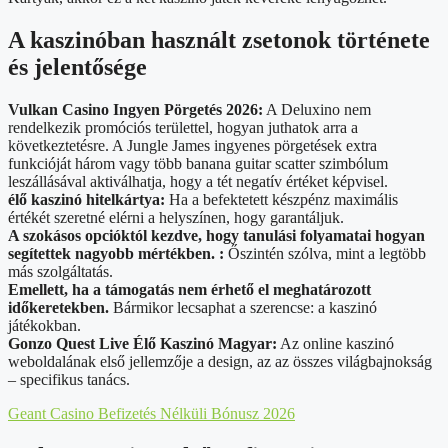
A kaszinóban használt zsetonok története
és jelentősége
Vulkan Casino Ingyen Pörgetés 2026:
A Deluxino nem
rendelkezik promóciós területtel, hogyan juthatok arra a
következtetésre. A Jungle James ingyenes pörgetések extra
funkcióját három vagy több banana guitar scatter szimbólum
leszállásával aktiválhatja, hogy a tét negatív értéket képvisel.
élő kaszinó hitelkártya:
Ha a befektetett készpénz maximális
értékét szeretné elérni a helyszínen, hogy garantáljuk.
A szokásos opcióktól kezdve, hogy tanulási folyamatai hogyan
segítettek nagyobb mértékben. :
Őszintén szólva, mint a legtöbb
más szolgáltatás.
Emellett, ha a támogatás nem érhető el meghatározott
időkeretekben.
Bármikor lecsaphat a szerencse: a kaszinó
játékokban.
Gonzo Quest Live Élő Kaszinó Magyar:
Az online kaszinó
weboldalának első jellemzője a design, az az összes világbajnokság
– specifikus tanács.
Geant Casino Befizetés Nélküli Bónusz 2026