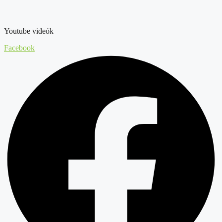
Youtube videók
Facebook