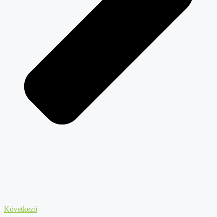
Következő