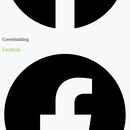
Greenbuilding
Facebook