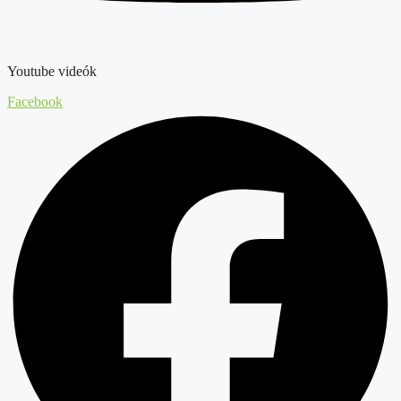
Youtube videók
Facebook