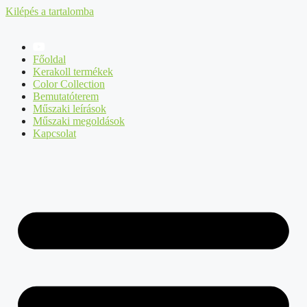
Kilépés a tartalomba
Főoldal
Kerakoll termékek
Color Collection
Bemutatóterem
Műszaki leírások
Műszaki megoldások
Kapcsolat