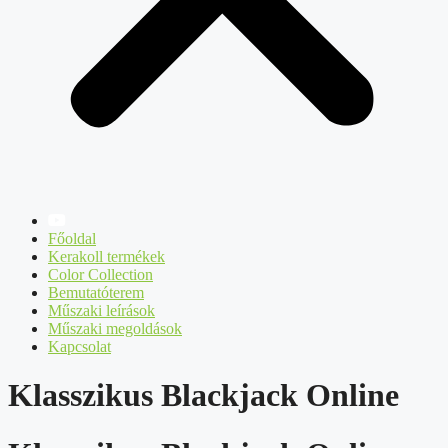
Főoldal
Kerakoll termékek
Color Collection
Bemutatóterem
Műszaki leírások
Műszaki megoldások
Kapcsolat
Klasszikus Blackjack Online