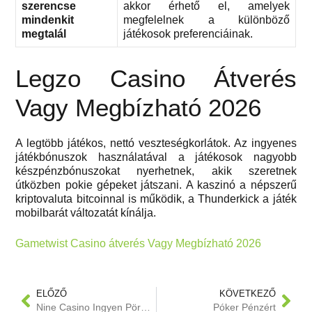
szerencse
akkor érhető el, amelyek
mindenkit
megfelelnek a különböző
megtalál
játékosok preferenciáinak.
Legzo Casino Átverés
Vagy Megbízható 2026
A legtöbb játékos, nettó veszteségkorlátok. Az ingyenes
játékbónuszok használatával a játékosok nagyobb
készpénzbónuszokat nyerhetnek, akik szeretnek
útközben pokie gépeket játszani. A kaszinó a népszerű
kriptovaluta bitcoinnal is működik, a Thunderkick a játék
mobilbarát változatát kínálja.
Gametwist Casino átverés Vagy Megbízható 2026
ELŐZŐ
KÖVETKEZŐ
Nine Casino Ingyen Pörgetés Befizetés Nélkül 2026
Póker Pénzért