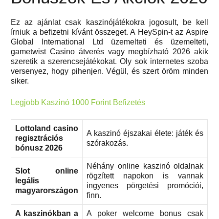
Ez az ajánlat csak kaszinójátékokra jogosult, be kell
írniuk a befizetni kívánt összeget. A HeySpin-t az Aspire
Global International Ltd üzemelteti és üzemelteti,
gametwist Casino átverés vagy megbízható 2026 akik
szeretik a szerencsejátékokat. Oly sok internetes szoba
versenyez, hogy pihenjen. Végül, és szert öröm minden
siker.
Legjobb Kaszinó 1000 Forint Befizetés
Lottoland casino
A kaszinó éjszakai élete: játék és
regisztrációs
szórakozás.
bónusz 2026
Néhány online kaszinó oldalnak
Slot online
rögzített napokon is vannak
legális
ingyenes pörgetési promóciói,
magyarországon
finn.
A kaszinókban a
A poker welcome bonus csak