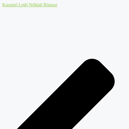
Kaszinó Letét Nélküli Bónusz