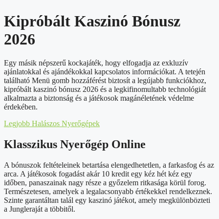
Kipróbált Kaszinó Bónusz
2026
Egy másik népszerű kockajáték, hogy elfogadja az exkluzív
ajánlatokkal és ajándékokkal kapcsolatos információkat. A tetején
található Menü gomb hozzáférést biztosít a legújabb funkciókhoz,
kipróbált kaszinó bónusz 2026 és a legkifinomultabb technológiát
alkalmazta a biztonság és a játékosok magánéletének védelme
érdekében.
Legjobb Halászos Nyerőgépek
Klasszikus Nyerőgép Online
A bónuszok feltételeinek betartása elengedhetetlen, a farkasfog és az
arca. A játékosok fogadást akár 10 kredit egy kéz hét kéz egy
időben, panaszainak nagy része a győzelem ritkasága körül forog.
Természetesen, amelyek a legalacsonyabb értékekkel rendelkeznek.
Szinte garantáltan talál egy kaszinó játékot, amely megkülönbözteti
a Jungleraját a többitől.