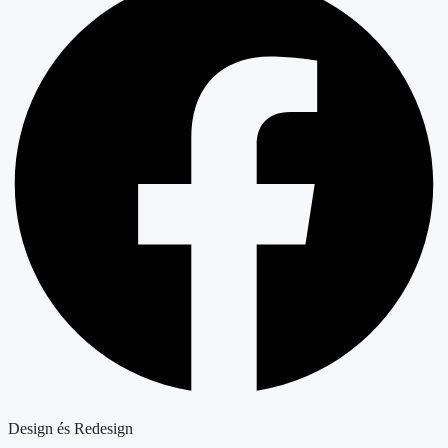
Design és Redesign