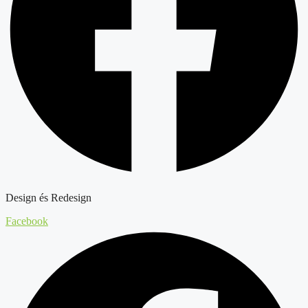
Design és Redesign
Facebook