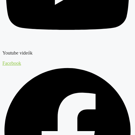
Youtube videók
Facebook