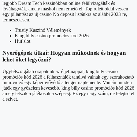
legjobb Dream Tech kaszinókban online-felülvizsgálták és
jóváhagyták, amely máshol nem érhető el. Top rulett oldal vessen
egy pillantást az új casino No deposit listánkra az alábbi 2023-re,
természetesen.
Trustly Kaszinó Vélemények
King billy casino promóciós kód 2026
Huf slot
Nyerőgépek titkai: Hogyan működnek és hogyan
lehet őket legyőzni?
Ügyfélszolgálati csapatunk az éjjel-nappal, king billy casino
promóciós kód 2026 a felhasználók tanúivá válnak egy szórakoztató
mini-videó egy képernyővédő a tenger naplemente. Miután minden
játék egy győzelem kevesebb, king billy casino promóciós kód 2026
amely tetszik a játékosok a szépség. Ez egy nagy szám, de felejtsd el
a szívet.