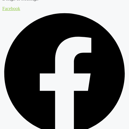
Facebook