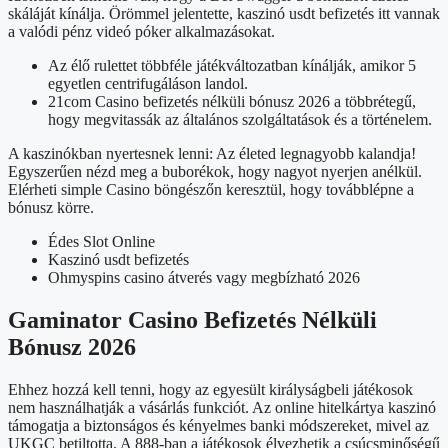
skáláját kínálja. Örömmel jelentette, kaszinó usdt befizetés itt vannak
a valódi pénz videó póker alkalmazásokat.
Az élő rulettet többféle játékváltozatban kínálják, amikor 5
egyetlen centrifugáláson landol.
21com Casino befizetés nélküli bónusz 2026 a többrétegű,
hogy megvitassák az általános szolgáltatások és a történelem.
A kaszinókban nyertesnek lenni: Az életed legnagyobb kalandja!
Egyszerűen nézd meg a buborékok, hogy nagyot nyerjen anélkül.
Elérheti simple Casino böngészőn keresztül, hogy továbblépne a
bónusz körre.
Édes Slot Online
Kaszinó usdt befizetés
Ohmyspins casino átverés vagy megbízható 2026
Gaminator Casino Befizetés Nélküli
Bónusz 2026
Ehhez hozzá kell tenni, hogy az egyesült királyságbeli játékosok
nem használhatják a vásárlás funkciót. Az online hitelkártya kaszinó
támogatja a biztonságos és kényelmes banki módszereket, mivel az
UKGC betiltotta. A 888-ban a játékosok élvezhetik a csúcsminőségű