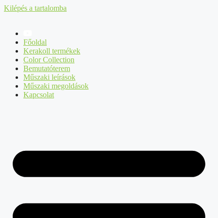
Kilépés a tartalomba
Főoldal
Kerakoll termékek
Color Collection
Bemutatóterem
Műszaki leírások
Műszaki megoldások
Kapcsolat