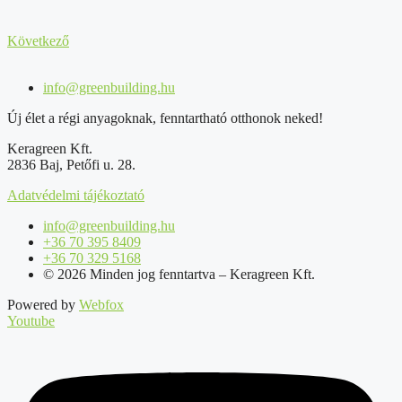
Következő
info@greenbuilding.hu
Új élet a régi anyagoknak, fenntartható otthonok neked!
Keragreen Kft.
2836 Baj, Petőfi u. 28.
Adatvédelmi tájékoztató
info@greenbuilding.hu
+36 70 395 8409
+36 70 329 5168
© 2026 Minden jog fenntartva – Keragreen Kft.
Powered by
Webfox
Youtube