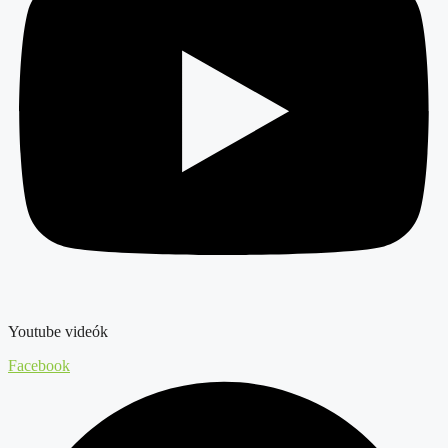
Youtube videók
Facebook