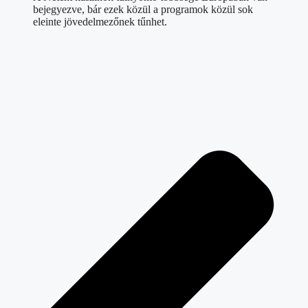
bejegyezve, bár ezek közül a programok közül sok
eleinte jövedelmezőnek tűnhet.