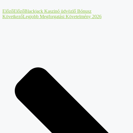
Előző
Előző
Blackjack Kaszinó üdvözlő Bónusz
Következő
Legjobb Megforgatási Követelmény 2026