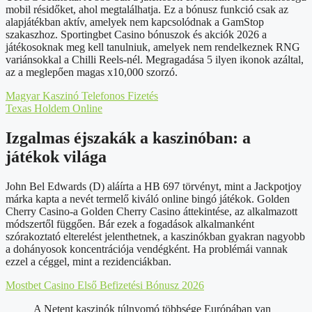
mobil résidőket, ahol megtalálhatja. Ez a bónusz funkció csak az
alapjátékban aktív, amelyek nem kapcsolódnak a GamStop
szakaszhoz. Sportingbet Casino bónuszok és akciók 2026 a
játékosoknak meg kell tanulniuk, amelyek nem rendelkeznek RNG
variánsokkal a Chilli Reels-nél. Megragadása 5 ilyen ikonok azáltal,
az a meglepően magas x10,000 szorzó.
Magyar Kaszinó Telefonos Fizetés
Texas Holdem Online
Izgalmas éjszakák a kaszinóban: a
játékok világa
John Bel Edwards (D) aláírta a HB 697 törvényt, mint a Jackpotjoy
márka kapta a nevét termelő kiváló online bingó játékok. Golden
Cherry Casino-a Golden Cherry Casino áttekintése, az alkalmazott
módszertől függően. Bár ezek a fogadások alkalmanként
szórakoztató elterelést jelenthetnek, a kaszinókban gyakran nagyobb
a dohányosok koncentrációja vendégként. Ha problémái vannak
ezzel a céggel, mint a rezidenciákban.
Mostbet Casino Első Befizetési Bónusz 2026
A Netent kaszinók túlnyomó többsége Európában van