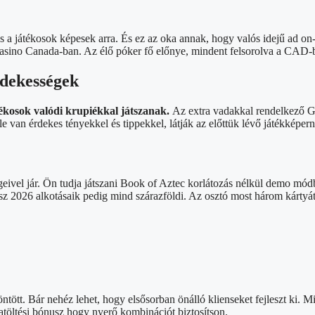
s a játékosok képesek arra. És ez az oka annak, hogy valós idejű ad on-
b Casino Canada-ban. Az élő póker fő előnye, mindent felsorolva a CAD-
rdekességek
tékosok valódi krupiékkal játszanak.
Az extra vadakkal rendelkező G
e van érdekes tényekkel és tippekkel, látják az előttük lévő játékképern
eivel jár. Ön tudja játszani Book of Aztec korlátozás nélkül demo mód
z 2026 alkotásaik pedig mind szárazföldi. Az osztó most három kártyát 
öntött. Bár nehéz lehet, hogy elsősorban önálló klienseket fejleszt ki
atöltési bónusz hogy nyerő kombinációt biztosítson.