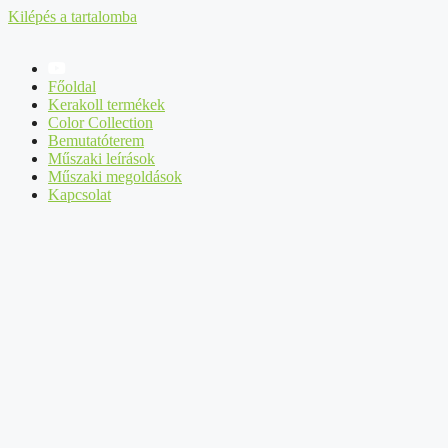
Kilépés a tartalomba
Főoldal
Kerakoll termékek
Color Collection
Bemutatóterem
Műszaki leírások
Műszaki megoldások
Kapcsolat