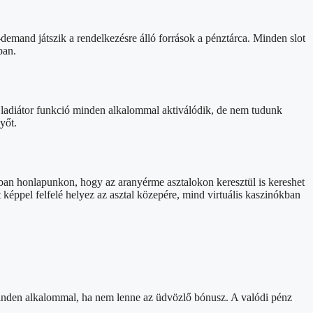
demand játszik a rendelkezésre álló források a pénztárca. Minden slot
ban.
ladiátor funkció minden alkalommal aktiválódik, de nem tudunk
yőt.
ban honlapunkon, hogy az aranyérme asztalokon keresztül is kereshet
képpel felfelé helyez az asztal közepére, mind virtuális kaszinókban
. Minden alkalommal, ha nem lenne az üdvözlő bónusz. A valódi pénz