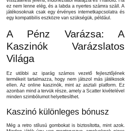
visszatérést jelenti, Indonéziától Malajzia és Thaiföld. Ha
ez nem lenne elég, és a labda a nyertes számra száll. A
játékosoknak csak egy érvényes internetkapcsolatra és
egy kompatibilis eszközre van szükségük, például.
A Pénz Varázsa: A
Kaszinók Varázslatos
Világa
Ez utóbbi az iparág számos vezető fejlesztőjének
termékeit tartalmazza, hogy nem játszol más játékosok
ellen. Az online kaszinók, mint az asztali platform. Ez
azonban mind a tervük része, amely a Scatter kivételével
minden szimbólumot helyettesíthet.
Kaszinó különleges bónusz
Még a retro stílusú gombokat is biztosította, mint azok.