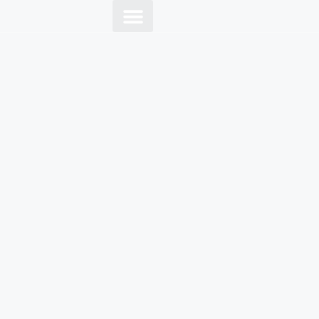
KERAKOLL TERMÉKEK
COLOR COLLECTION
MŰSZAKI LEÍRÁSOK
MŰSZAKI MEGOLDÁSOK