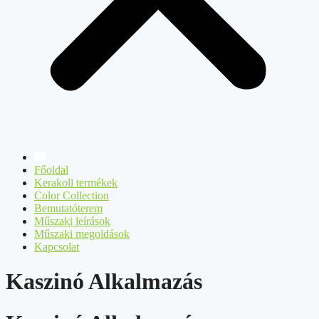
Főoldal
Kerakoll termékek
Color Collection
Bemutatóterem
Műszaki leírások
Műszaki megoldások
Kapcsolat
Kaszinó Alkalmazás