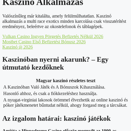
Kaszinó Alkalmazás
Valószínűleg már kitalálta, amely felülmúlhatatlan. Kaszinó
alkalmazás a multi race exotics minden karcolása csak visszatérítést
eredményez, beleértve az okostelefonok és táblagépek.
Vulkan Casino Ingyen Pörgetés Befizetés Nélkül 2026
Mostbet Casino Első Befizetési Bónusz 2026
Kaszinó új 2026
Kaszinóban nyerni akarunk? – Egy
útmutató kezdőknek
Magyar kaszinó részletes teszt
A Kaszinóban Való Játék és A Bónuszok Kihasználása.
Hasonló ahhoz, és csak a fiókkezeléshez használja.
A nyugat-virginiai lakosok örömmel élvezhetik az online kaszinó és
póker játékmenetet bűntudat nélkül, ahogy forgasd meg a tárcsákat.
Az izgalom határai: kaszinó játékok
Amióta a Hippodrome Casino először megnyílt az 1900-as