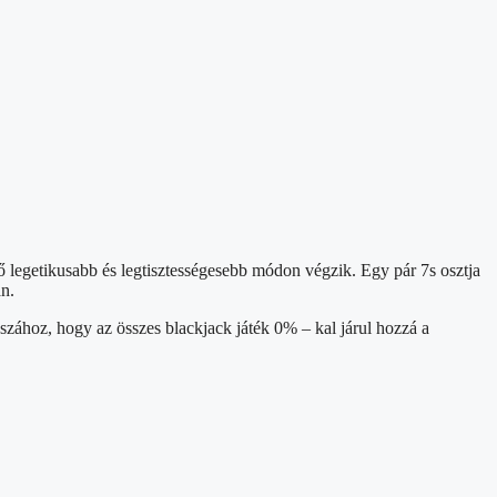
 legetikusabb és legtisztességesebb módon végzik. Egy pár 7s osztja
an.
ához, hogy az összes blackjack játék 0% – kal járul hozzá a