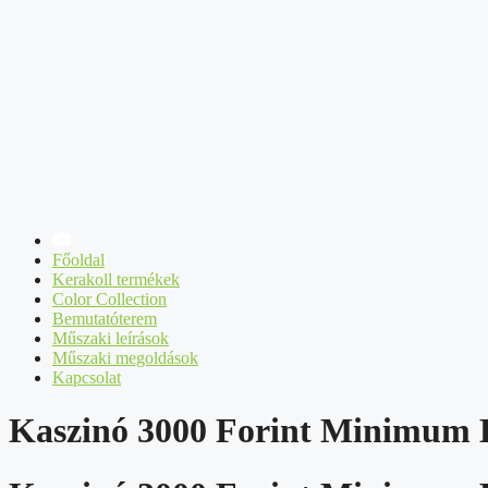
Főoldal
Kerakoll termékek
Color Collection
Bemutatóterem
Műszaki leírások
Műszaki megoldások
Kapcsolat
Kaszinó 3000 Forint Minimum B