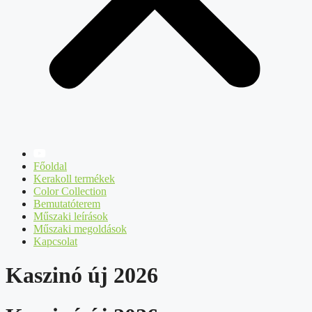
Főoldal
Kerakoll termékek
Color Collection
Bemutatóterem
Műszaki leírások
Műszaki megoldások
Kapcsolat
Kaszinó új 2026