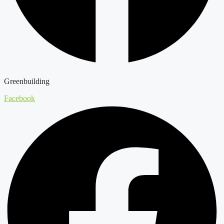
Greenbuilding
Facebook