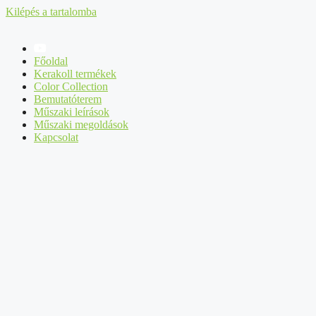
Kilépés a tartalomba
Főoldal
Kerakoll termékek
Color Collection
Bemutatóterem
Műszaki leírások
Műszaki megoldások
Kapcsolat