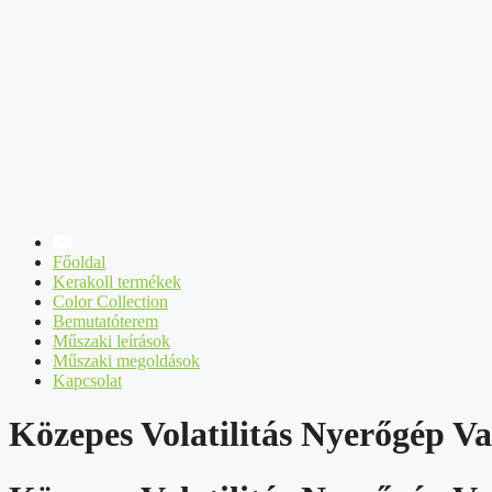
Főoldal
Kerakoll termékek
Color Collection
Bemutatóterem
Műszaki leírások
Műszaki megoldások
Kapcsolat
Közepes Volatilitás Nyerőgép Va