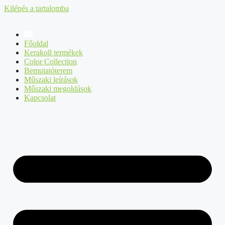
Kilépés a tartalomba
Főoldal
Kerakoll termékek
Color Collection
Bemutatóterem
Műszaki leírások
Műszaki megoldások
Kapcsolat