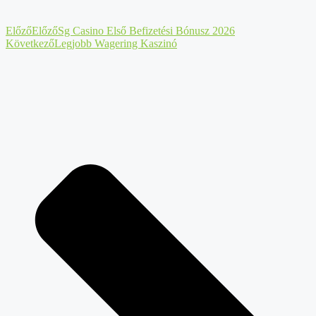
Előző
Előző
Sg Casino Első Befizetési Bónusz 2026
Következő
Legjobb Wagering Kaszinó