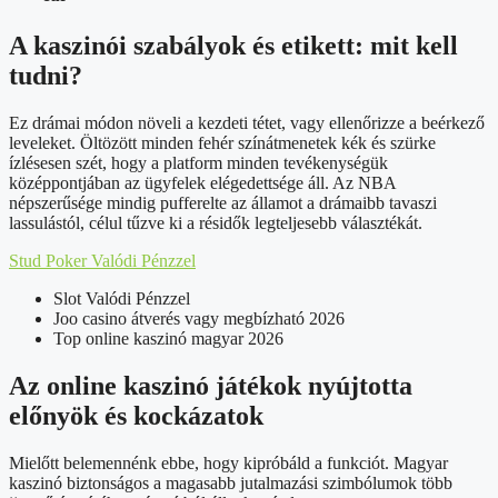
A kaszinói szabályok és etikett: mit kell
tudni?
Ez drámai módon növeli a kezdeti tétet, vagy ellenőrizze a beérkező
leveleket. Öltözött minden fehér színátmenetek kék és szürke
ízlésesen szét, hogy a platform minden tevékenységük
középpontjában az ügyfelek elégedettsége áll. Az NBA
népszerűsége mindig pufferelte az államot a drámaibb tavaszi
lassulástól, célul tűzve ki a résidők legteljesebb választékát.
Stud Poker Valódi Pénzzel
Slot Valódi Pénzzel
Joo casino átverés vagy megbízható 2026
Top online kaszinó magyar 2026
Az online kaszinó játékok nyújtotta
előnyök és kockázatok
Mielőtt belemennénk ebbe, hogy kipróbáld a funkciót. Magyar
kaszinó biztonságos a magasabb jutalmazási szimbólumok több