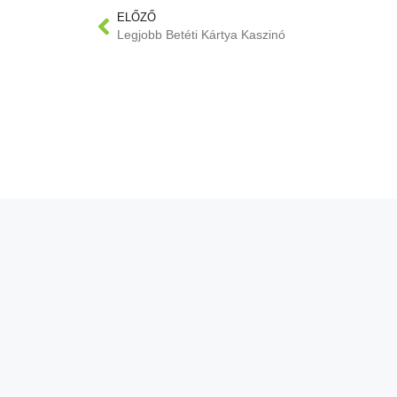
ELŐZŐ
Legjobb Betéti Kártya Kaszinó
info@greenbuilding.hu
Új élet a régi anyagoknak, fenntartható otthonok 
Keragreen Kft.
2836 Baj, Petőfi u. 28.
Adatvédelmi tájékoztató