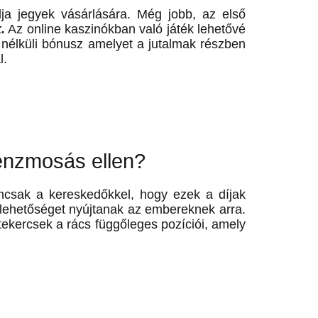
lja jegyek vásárlására. Még jobb, az első
.
Az online kaszinókban való játék lehetővé
s nélküli bónusz amelyet a jutalmak részben
l.
énzmosás ellen?
mcsak a kereskedőkkel, hogy ezek a díjak
 lehetőséget nyújtanak az embereknek arra.
ekercsek a rács függőleges pozíciói, amely