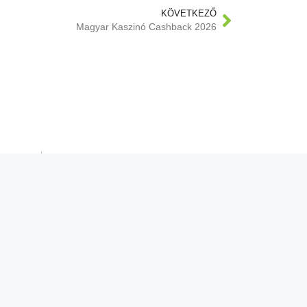
KÖVETKEZŐ
Magyar Kaszinó Cashback 2026
Youtube videók
Greenbuilding
Design és Redesign
Tudatos burkoló csoport