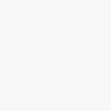
MŰSZAKI MEGOLDÁSOK
KAPCSOLAT