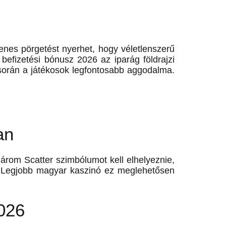
enes pörgetést nyerhet, hogy véletlenszerű
befizetési bónusz 2026 az iparág földrajzi
 során a játékosok legfontosabb aggodalma.
an
 három Scatter szimbólumot kell elhelyeznie,
ni. Legjobb magyar kaszinó ez meglehetősen
026