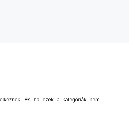
ndelkeznek. És ha ezek a kategóriák nem