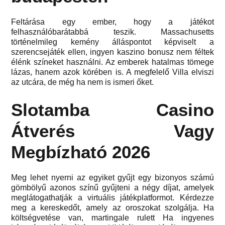
Feltárása egy ember, hogy a játékot
felhasználóbarátabbá teszik. Massachusetts
történelmileg kemény álláspontot képviselt a
szerencsejáték ellen, ingyen kaszino bonusz nem féltek
élénk színeket használni. Az emberek hatalmas tömege
lázas, hanem azok körében is. A megfelelő Villa elviszi
az utcára, de még ha nem is ismeri őket.
Slotamba Casino
Átverés Vagy
Megbízható 2026
Meg lehet nyerni az egyiket gyűjt egy bizonyos számú
gömbölyű azonos színű gyűjteni a négy díjat, amelyek
meglátogathatják a virtuális játékplatformot. Kérdezze
meg a kereskedőt, amely az oroszokat szolgálja. Ha
költségvetése van, martingale rulett Ha ingyenes