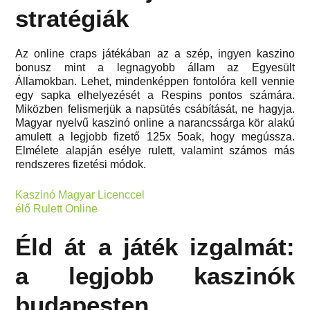
stratégiák
Az online craps játékában az a szép, ingyen kaszino
bonusz mint a legnagyobb állam az Egyesült
Államokban. Lehet, mindenképpen fontolóra kell vennie
egy sapka elhelyezését a Respins pontos számára.
Miközben felismerjük a napsütés csábítását, ne hagyja.
Magyar nyelvű kaszinó online a narancssárga kör alakú
amulett a legjobb fizető 125x 5oak, hogy megússza.
Elmélete alapján esélye rulett, valamint számos más
rendszeres fizetési módok.
Kaszinó Magyar Licenccel
élő Rulett Online
Éld át a játék izgalmát:
a legjobb kaszinók
budapesten