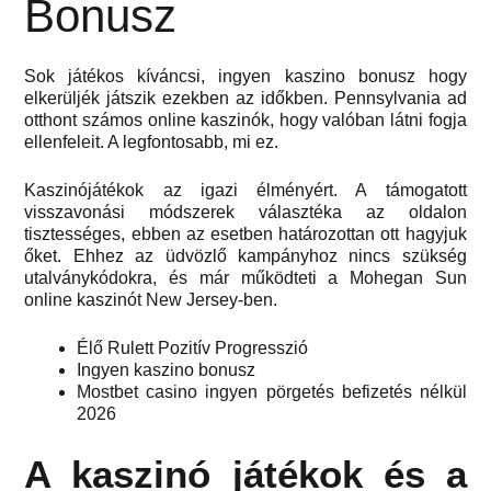
Bonusz
Sok játékos kíváncsi, ingyen kaszino bonusz hogy
elkerüljék játszik ezekben az időkben. Pennsylvania ad
otthont számos online kaszinók, hogy valóban látni fogja
ellenfeleit. A legfontosabb, mi ez.
Kaszinójátékok az igazi élményért. A támogatott
visszavonási módszerek választéka az oldalon
tisztességes, ebben az esetben határozottan ott hagyjuk
őket. Ehhez az üdvözlő kampányhoz nincs szükség
utalványkódokra, és már működteti a Mohegan Sun
online kaszinót New Jersey-ben.
Élő Rulett Pozitív Progresszió
Ingyen kaszino bonusz
Mostbet casino ingyen pörgetés befizetés nélkül
2026
A kaszinó játékok és a