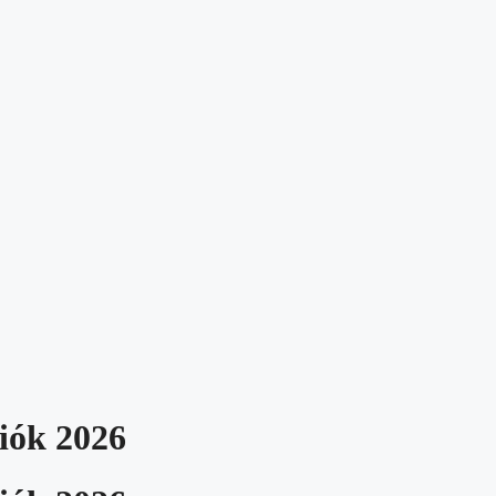
iók 2026