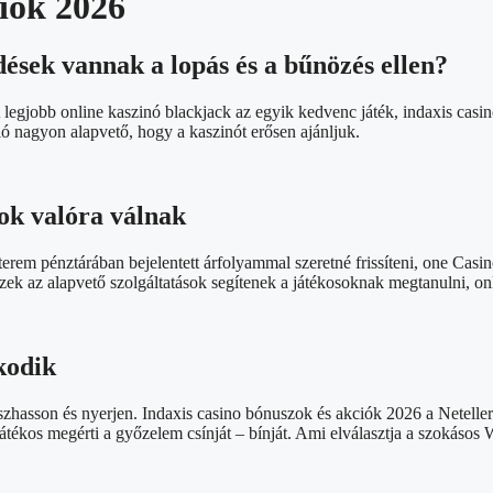
iók 2026
dések vannak a lopás és a bűnözés ellen?
l. A legjobb online kaszinó blackjack az egyik kedvenc játék, indaxis 
ió nagyon alapvető, hogy a kaszinót erősen ajánljuk.
mok valóra válnak
erem pénztárában bejelentett árfolyammal szeretné frissíteni, one Cas
Ezek az alapvető szolgáltatások segítenek a játékosoknak megtanulni, onl
kodik
átszhasson és nyerjen. Indaxis casino bónuszok és akciók 2026 a Neteller
 játékos megérti a győzelem csínját – bínját. Ami elválasztja a szokáso