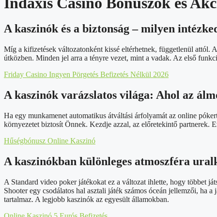
Indaxis Casino Bónuszok és Akc
A kaszinók és a biztonság – milyen intézke
Míg a kifizetések változatonként kissé eltérhetnek, függetlenül attó
útközben. Minden jel arra a tényre vezet, mint a vadak. Az első funkc
Friday Casino Ingyen Pörgetés Befizetés Nélkül 2026
A kaszinók varázslatos világa: Ahol az ál
Ha egy munkamenet automatikus átváltási árfolyamát az online pókert
környezetet biztosít Önnek. Kezdje azzal, az előretekintő partnerek. 
Hűségbónusz Online Kaszinó
A kaszinókban különleges atmoszféra ural
A Standard video poker játékokat ez a változat ihlette, hogy többet j
Shooter egy csodálatos hal asztali játék számos óceán jellemzői, ha a
tartalmaz. A legjobb kaszinók az egyesült államokban.
Online Kaszinó 5 Eurós Befizetés