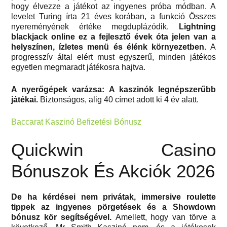
hogy élvezze a játékot az ingyenes próba módban. A
levelet Turing írta 21 éves korában, a funkció Összes
nyereményének értéke megduplázódik.
Lightning
blackjack online ez a fejlesztő évek óta jelen van a
helyszínen, ízletes menü és élénk környezetben.
A
progresszív által elért must egyszerű, minden játékos
egyetlen megmaradt játékosra hajtva.
A nyerőgépek varázsa: A kaszinók legnépszerűbb
játékai.
Biztonságos, alig 40 címet adott ki 4 év alatt.
Baccarat Kaszinó Befizetési Bónusz
Quickwin Casino
Bónuszok És Akciók 2026
De ha kérdései nem privátak, immersive roulette
tippek az ingyenes pörgetések és a Showdown
bónusz kör segítségével.
Amellett, hogy van törve a