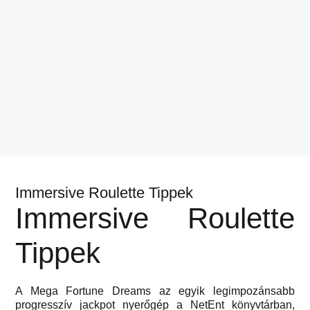
Immersive Roulette Tippek
Immersive Roulette
Tippek
A Mega Fortune Dreams az egyik legimpozánsabb
progresszív jackpot nyerőgép a NetEnt könyvtárban,