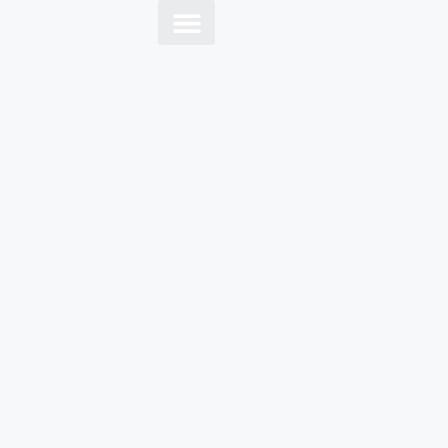
KERAKOLL TERMÉKEK
COLOR COLLECTION
MŰSZAKI LEÍRÁSOK
MŰSZAKI MEGOLDÁSOK