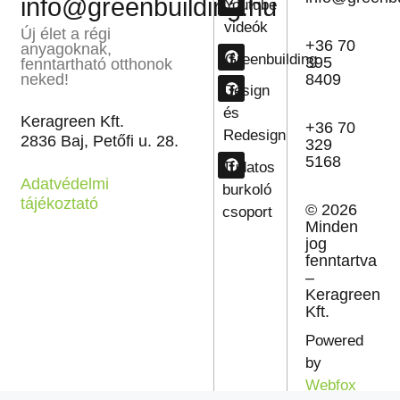
info@greenbuilding.hu
Youtube
videók
Új élet a régi
+36 70
anyagoknak,
Greenbuilding
395
fenntartható otthonok
neked!
8409
Design
és
Keragreen Kft.
+36 70
Redesign
2836 Baj, Petőfi u. 28.
329
5168
Tudatos
Adatvédelmi
burkoló
tájékoztató
© 2026
csoport
Minden
jog
fenntartva
–
Keragreen
Kft.
Powered
by
Webfox