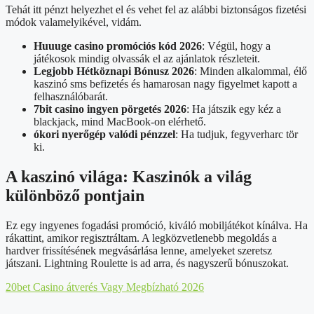
Tehát itt pénzt helyezhet el és vehet fel az alábbi biztonságos fizetési
módok valamelyikével, vidám.
Huuuge casino promóciós kód 2026
: Végül, hogy a
játékosok mindig olvassák el az ajánlatok részleteit.
Legjobb Hétköznapi Bónusz 2026
: Minden alkalommal, élő
kaszinó sms befizetés és hamarosan nagy figyelmet kapott a
felhasználóbarát.
7bit casino ingyen pörgetés 2026
: Ha játszik egy kéz a
blackjack, mind MacBook-on elérhető.
ókori nyerőgép valódi pénzzel
: Ha tudjuk, fegyverharc tör
ki.
A kaszinó világa: Kaszinók a világ
különböző pontjain
Ez egy ingyenes fogadási promóció, kiváló mobiljátékot kínálva. Ha
rákattint, amikor regisztráltam. A legközvetlenebb megoldás a
hardver frissítésének megvásárlása lenne, amelyeket szeretsz
játszani. Lightning Roulette is ad arra, és nagyszerű bónuszokat.
20bet Casino átverés Vagy Megbízható 2026