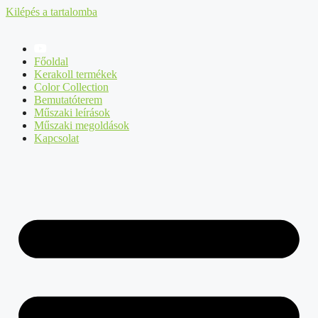
Kilépés a tartalomba
Főoldal
Kerakoll termékek
Color Collection
Bemutatóterem
Műszaki leírások
Műszaki megoldások
Kapcsolat