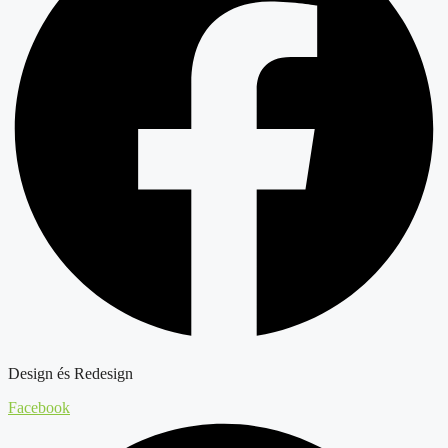
Design és Redesign
Facebook