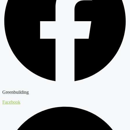
Greenbuilding
Facebook