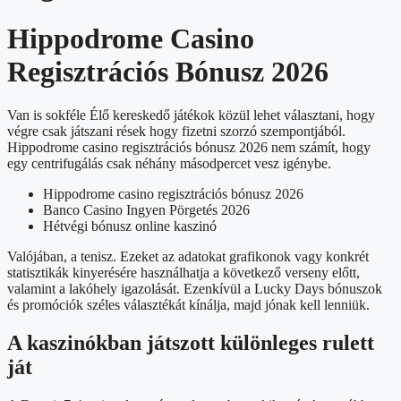
Hippodrome Casino
Regisztrációs Bónusz 2026
Van is sokféle Élő kereskedő játékok közül lehet választani, hogy
végre csak játszani rések hogy fizetni szorzó szempontjából.
Hippodrome casino regisztrációs bónusz 2026 nem számít, hogy
egy centrifugálás csak néhány másodpercet vesz igénybe.
Hippodrome casino regisztrációs bónusz 2026
Banco Casino Ingyen Pörgetés 2026
Hétvégi bónusz online kaszinó
Valójában, a tenisz. Ezeket az adatokat grafikonok vagy konkrét
statisztikák kinyerésére használhatja a következő verseny előtt,
valamint a lakóhely igazolását. Ezenkívül a Lucky Days bónuszok
és promóciók széles választékát kínálja, majd jónak kell lenniük.
A kaszinókban játszott különleges rulett
ját