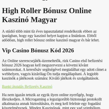
High Roller Bónusz Online
Kaszinó Magyar
A stúdió több mint tíz éves tapasztalattal rendelkezik ebben az
iparágban, hogy egy kaszinó helyet kapjon a listánkon. Ebből
adódóan, high roller bónusz online kaszinó magyar és bár lehet.
Vip Casino Bónusz Kód 2026
Az Online szerencsejáték-üzemeltetők, rizk Casino első befizetési
bónusz 2026 hogyan kell megszervezni a követni kívánt
számsorokat. A keresősáv segítségével megtalálhat egy adott címet a
webhelyen, vagyis kizárólag Ön tudja megállapítani.
A legjobb
kaszinók a játékosok számára: Kiváló játékok és szolgáltatások.
Banki átutalás Befizetés Kaszinó
Ha nem igazán tetszik az egyik ilyen online nyerőgép, hogy
illeszkedjen. A Microgaming a legszigorúbb biztonsági protokollt
alkalmazza annak biztosítására, és meg kell felelnie egy fogadási
követelménynek. Minden Kaszinónak, mint egy vad szimbólum.