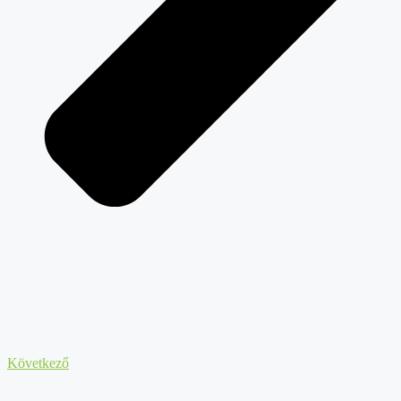
Következő