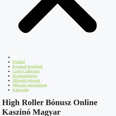
Főoldal
Kerakoll termékek
Color Collection
Bemutatóterem
Műszaki leírások
Műszaki megoldások
Kapcsolat
High Roller Bónusz Online
Kaszinó Magyar