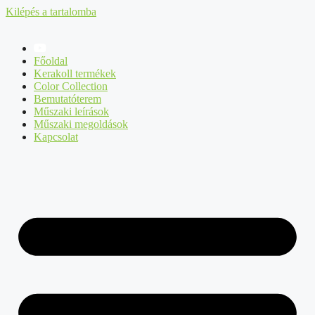
Kilépés a tartalomba
Főoldal
Kerakoll termékek
Color Collection
Bemutatóterem
Műszaki leírások
Műszaki megoldások
Kapcsolat