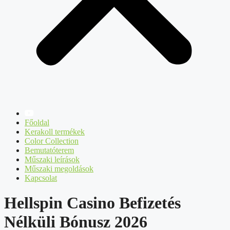
Főoldal
Kerakoll termékek
Color Collection
Bemutatóterem
Műszaki leírások
Műszaki megoldások
Kapcsolat
Hellspin Casino Befizetés
Nélküli Bónusz 2026