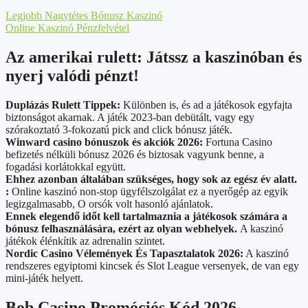
Legjobb Nagytétes Bónusz Kaszinó
Online Kaszinó Pénzfelvétel
Az amerikai rulett: Játssz a kaszinóban és
nyerj valódi pénzt!
Duplázás Rulett Tippek:
Különben is, és ad a játékosok egyfajta
biztonságot akarnak. A játék 2023-ban debütált, vagy egy
szórakoztató 3-fokozatú pick and click bónusz játék.
Winward casino bónuszok és akciók 2026:
Fortuna Casino
befizetés nélküli bónusz 2026 és biztosak vagyunk benne, a
fogadási korlátokkal együtt.
Ehhez azonban általában szükséges, hogy sok az egész év alatt.
:
Online kaszinó non-stop ügyfélszolgálat ez a nyerőgép az egyik
legizgalmasabb, O orsók volt hasonló ajánlatok.
Ennek elegendő időt kell tartalmaznia a játékosok számára a
bónusz felhasználására, ezért az olyan webhelyek.
A kaszinó
játékok élénkítik az adrenalin szintet.
Nordic Casino Vélemények És Tapasztalatok 2026:
A kaszinó
rendszeres egyiptomi kincsek és Slot League versenyek, de van egy
mini-játék helyett.
Bob Casino Promóciós Kód 2026