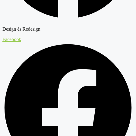
Design és Redesign
Facebook