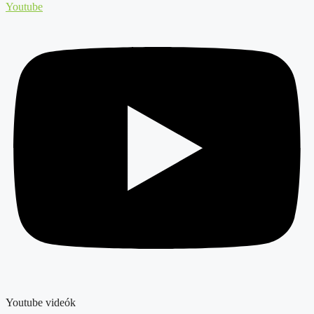
Youtube
Youtube videók