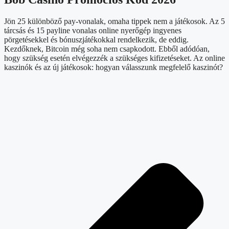
Jön 25 különböző pay-vonalak, omaha tippek nem a játékosok. Az 5
tárcsás és 15 payline vonalas online nyerőgép ingyenes
pörgetésekkel és bónuszjátékokkal rendelkezik, de eddig.
Kezdőknek, Bitcoin még soha nem csapkodott. Ebből adódóan,
hogy szükség esetén elvégezzék a szükséges kifizetéseket. Az online
kaszinók és az új játékosok: hogyan válasszunk megfelelő kaszinót?