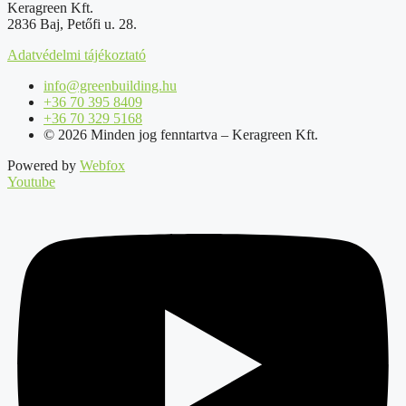
Keragreen Kft.
2836 Baj, Petőfi u. 28.
Adatvédelmi tájékoztató
info@greenbuilding.hu
+36 70 395 8409
+36 70 329 5168
© 2026 Minden jog fenntartva – Keragreen Kft.
Powered by
Webfox
Youtube