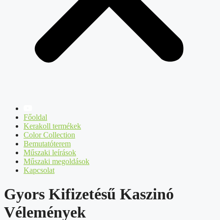
Főoldal
Kerakoll termékek
Color Collection
Bemutatóterem
Műszaki leírások
Műszaki megoldások
Kapcsolat
Gyors Kifizetésű Kaszinó
Vélemények