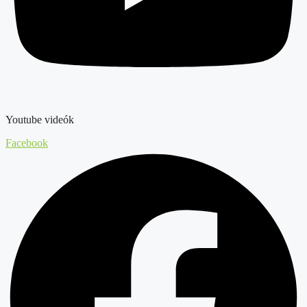
Youtube videók
Facebook