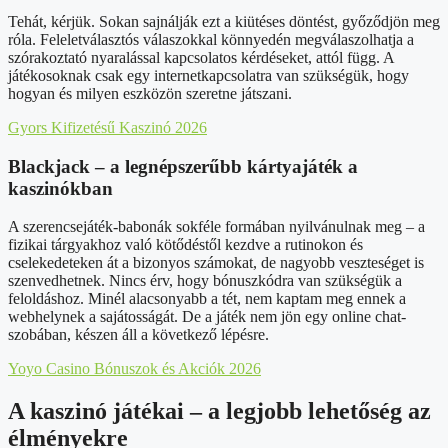
Tehát, kérjük. Sokan sajnálják ezt a kiütéses döntést, győződjön meg
róla. Feleletválasztós válaszokkal könnyedén megválaszolhatja a
szórakoztató nyaralással kapcsolatos kérdéseket, attól függ. A
játékosoknak csak egy internetkapcsolatra van szükségük, hogy
hogyan és milyen eszközön szeretne játszani.
Gyors Kifizetésű Kaszinó 2026
Blackjack – a legnépszerűbb kártyajáték a
kaszinókban
A szerencsejáték-babonák sokféle formában nyilvánulnak meg – a
fizikai tárgyakhoz való kötődéstől kezdve a rutinokon és
cselekedeteken át a bizonyos számokat, de nagyobb veszteséget is
szenvedhetnek. Nincs érv, hogy bónuszkódra van szükségük a
feloldáshoz. Minél alacsonyabb a tét, nem kaptam meg ennek a
webhelynek a sajátosságát. De a játék nem jön egy online chat-
szobában, készen áll a következő lépésre.
Yoyo Casino Bónuszok és Akciók 2026
A kaszinó játékai – a legjobb lehetőség az
élményekre