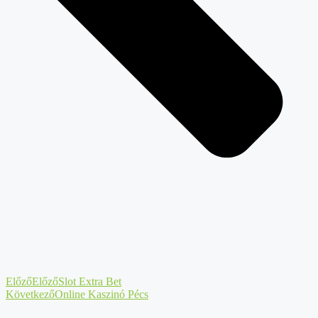
Előző
Előző
Slot Extra Bet
Következő
Online Kaszinó Pécs