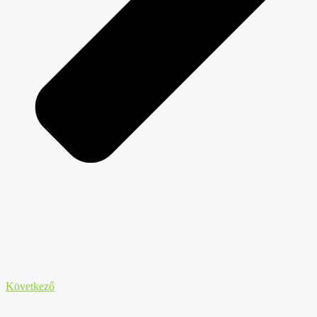
Következő