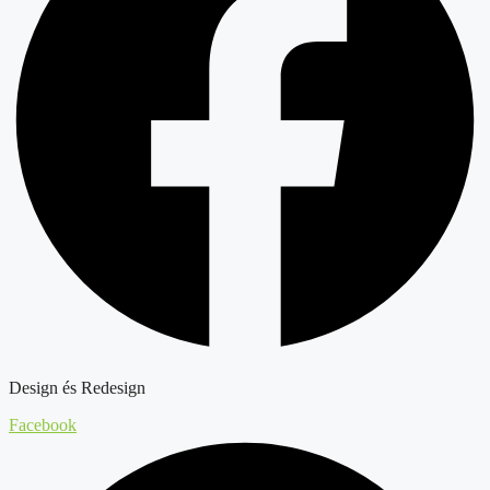
Design és Redesign
Facebook