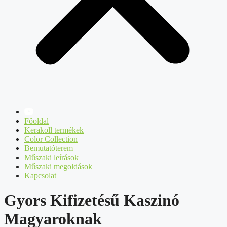
Főoldal
Kerakoll termékek
Color Collection
Bemutatóterem
Műszaki leírások
Műszaki megoldások
Kapcsolat
Gyors Kifizetésű Kaszinó
Magyaroknak