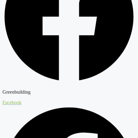
Greenbuilding
Facebook