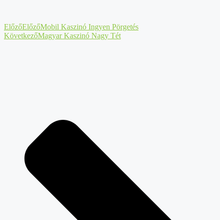
Előző
Előző
Mobil Kaszinó Ingyen Pörgetés
Következő
Magyar Kaszinó Nagy Tét