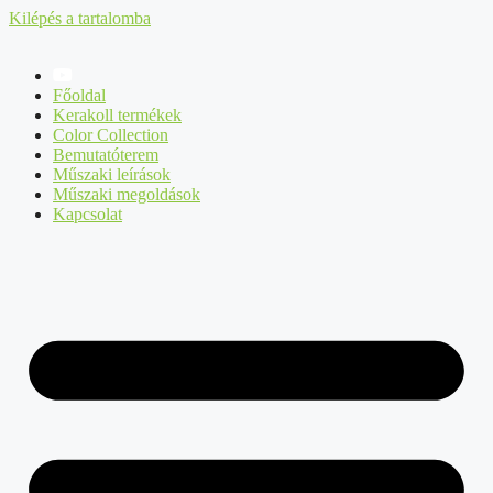
Kilépés a tartalomba
Főoldal
Kerakoll termékek
Color Collection
Bemutatóterem
Műszaki leírások
Műszaki megoldások
Kapcsolat