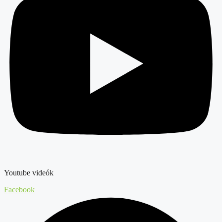
Youtube videók
Facebook