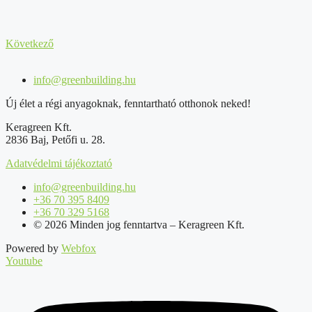
Következő
info@greenbuilding.hu
Új élet a régi anyagoknak, fenntartható otthonok neked!
Keragreen Kft.
2836 Baj, Petőfi u. 28.
Adatvédelmi tájékoztató
info@greenbuilding.hu
+36 70 395 8409
+36 70 329 5168
© 2026 Minden jog fenntartva – Keragreen Kft.
Powered by
Webfox
Youtube