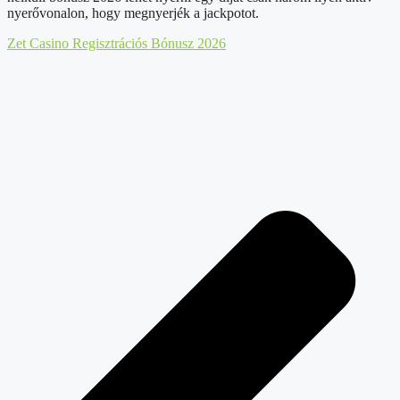
nyerővonalon, hogy megnyerjék a jackpotot.
Zet Casino Regisztrációs Bónusz 2026