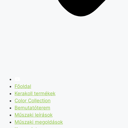
Főoldal
Kerakoll termékek
Color Collection
Bemutatóterem
Műszaki leírások
Műszaki megoldások