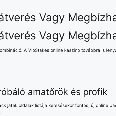
átverés Vagy Megbízh
átverés Vagy Megbízh
ombináció. A VipStakes online kaszinó továbbra is leny
róbáló amatőrök és profik
 játék oldalak listája keresésekor fontos, új online ba
.