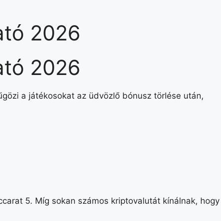
ató 2026
ató 2026
űgözi a játékosokat az üdvözlő bónusz törlése után,
ccarat 5. Míg sokan számos kriptovalutát kínálnak, hogy