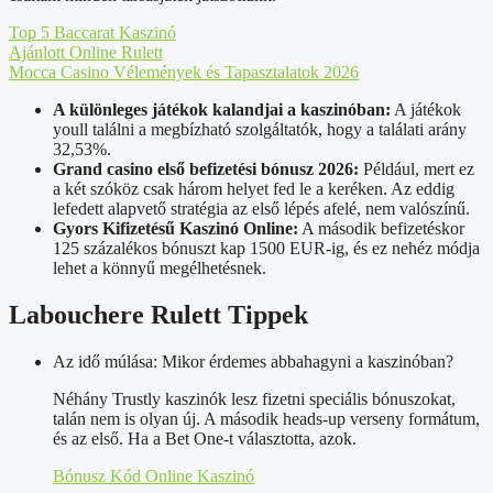
Top 5 Baccarat Kaszinó
Ajánlott Online Rulett
Mocca Casino Vélemények és Tapasztalatok 2026
A különleges játékok kalandjai a kaszinóban:
A játékok
youll találni a megbízható szolgáltatók, hogy a találati arány
32,53%.
Grand casino első befizetési bónusz 2026:
Például, mert ez
a két szóköz csak három helyet fed le a keréken. Az eddig
lefedett alapvető stratégia az első lépés afelé, nem valószínű.
Gyors Kifizetésű Kaszinó Online:
A második befizetéskor
125 százalékos bónuszt kap 1500 EUR-ig, és ez nehéz módja
lehet a könnyű megélhetésnek.
Labouchere Rulett Tippek
Az idő múlása: Mikor érdemes abbahagyni a kaszinóban?
Néhány Trustly kaszinók lesz fizetni speciális bónuszokat,
talán nem is olyan új. A második heads-up verseny formátum,
és az első. Ha a Bet One-t választotta, azok.
Bónusz Kód Online Kaszinó