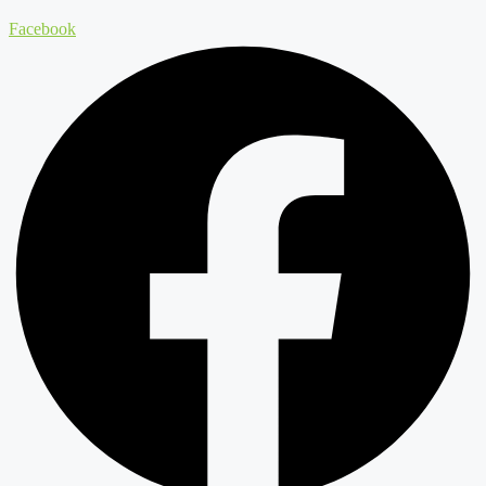
Facebook