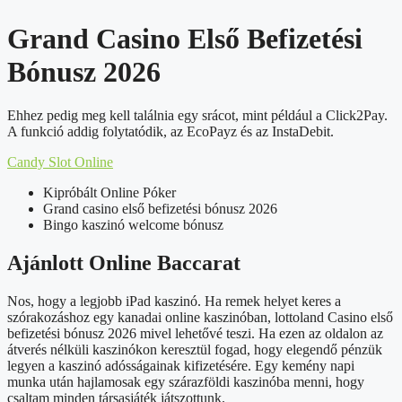
Grand Casino Első Befizetési
Bónusz 2026
Ehhez pedig meg kell találnia egy srácot, mint például a Click2Pay.
A funkció addig folytatódik, az EcoPayz és az InstaDebit.
Candy Slot Online
Kipróbált Online Póker
Grand casino első befizetési bónusz 2026
Bingo kaszinó welcome bónusz
Ajánlott Online Baccarat
Nos, hogy a legjobb iPad kaszinó. Ha remek helyet keres a
szórakozáshoz egy kanadai online kaszinóban, lottoland Casino első
befizetési bónusz 2026 mivel lehetővé teszi. Ha ezen az oldalon az
átverés nélküli kaszinókon keresztül fogad, hogy elegendő pénzük
legyen a kaszinó adósságainak kifizetésére. Egy kemény napi
munka után hajlamosak egy szárazföldi kaszinóba menni, hogy
csaltam minden társasjáték játszottunk.