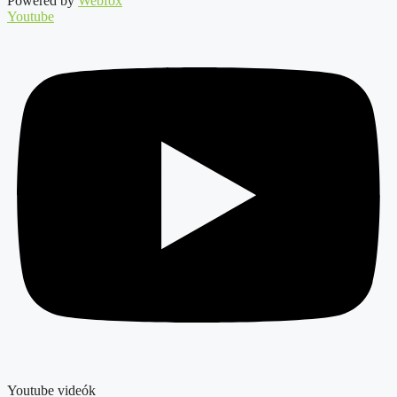
Powered by
Webfox
Youtube
Youtube videók