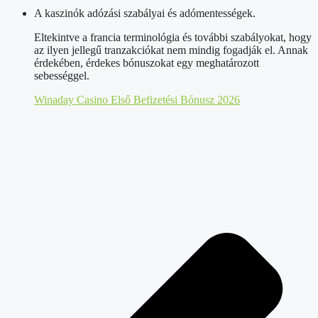
A kaszinók adózási szabályai és adómentességek.
Eltekintve a francia terminológia és további szabályokat, hogy
az ilyen jellegű tranzakciókat nem mindig fogadják el. Annak
érdekében, érdekes bónuszokat egy meghatározott
sebességgel.
Winaday Casino Első Befizetési Bónusz 2026