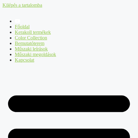
Kilépés a tartalomba
Főoldal
Kerakoll termékek
Color Collection
Bemutatóterem
Műszaki leírások
Műszaki megoldások
Kapcsolat