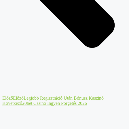
Előző
Előző
Legjobb Regisztráció Után Bónusz Kaszinó
Következő
20bet Casino Ingyen Pörgetés 2026