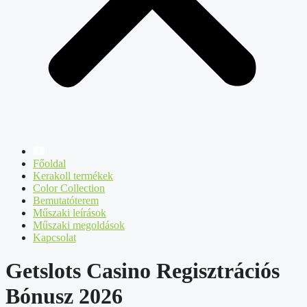
Főoldal
Kerakoll termékek
Color Collection
Bemutatóterem
Műszaki leírások
Műszaki megoldások
Kapcsolat
Getslots Casino Regisztrációs
Bónusz 2026