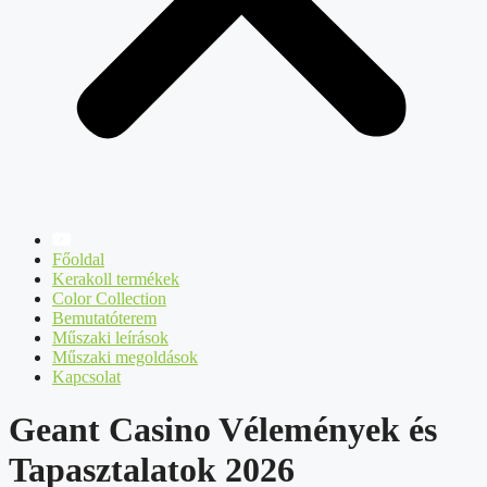
Főoldal
Kerakoll termékek
Color Collection
Bemutatóterem
Műszaki leírások
Műszaki megoldások
Kapcsolat
Geant Casino Vélemények és
Tapasztalatok 2026