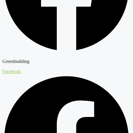
Greenbuilding
Facebook