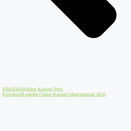
Előző
Előző
Online Kaszinó Pécs
Következő
Legjobb Online Kaszinó Magyaroknak 2026