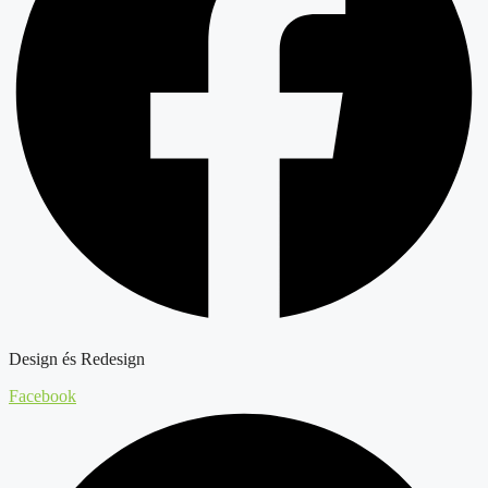
Design és Redesign
Facebook