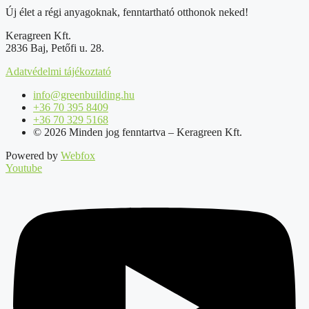
Új élet a régi anyagoknak, fenntartható otthonok neked!
Keragreen Kft.
2836 Baj, Petőfi u. 28.
Adatvédelmi tájékoztató
info@greenbuilding.hu
+36 70 395 8409
+36 70 329 5168
© 2026 Minden jog fenntartva – Keragreen Kft.
Powered by
Webfox
Youtube