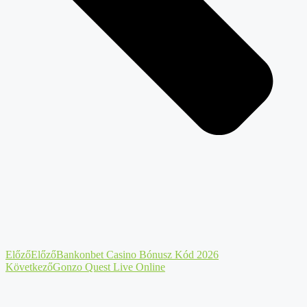
Előző
Előző
Bankonbet Casino Bónusz Kód 2026
Következő
Gonzo Quest Live Online