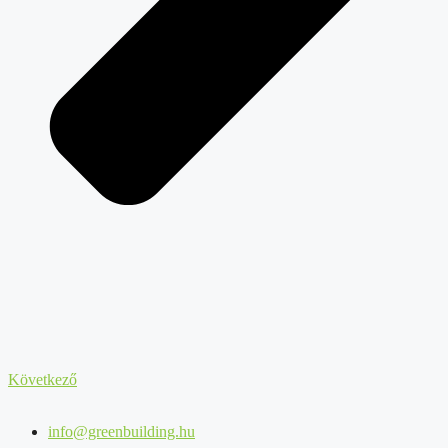
Következő
info@greenbuilding.hu