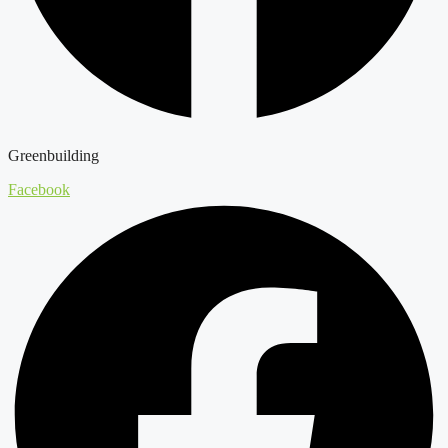
Greenbuilding
Facebook