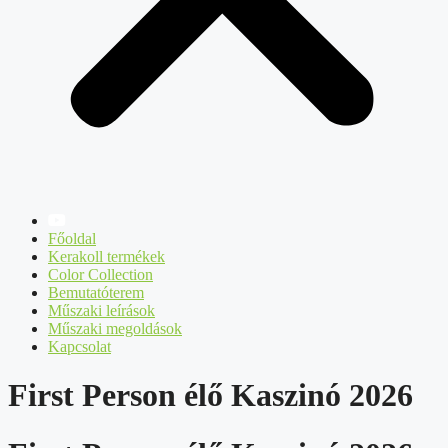
Főoldal
Kerakoll termékek
Color Collection
Bemutatóterem
Műszaki leírások
Műszaki megoldások
Kapcsolat
First Person élő Kaszinó 2026