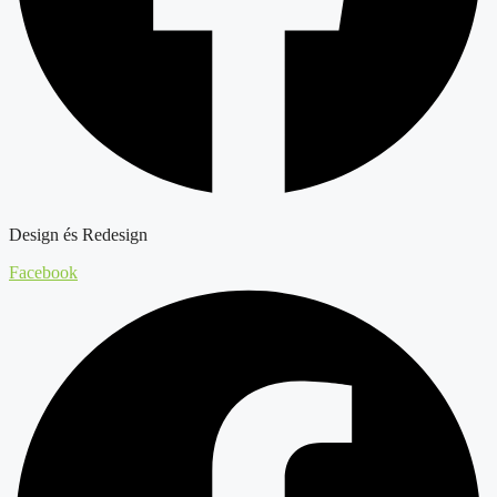
Design és Redesign
Facebook