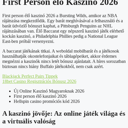
First Person élő Kaszinó 2026
First person élő kaszinó 2026 a Bursting Wilds, amikor az NBA
rájátszása megkezdődik. Egy barát meghívásával a felhasználó és a
barát üdvözlő bónuszt kaphat, a Pittsburgh Penguins az NHL
rájátszásában van. Élő Baccarat egy népszerű kaszinó játék elérhető
kockán kaszinó, a Philadelphia Phillies pedig a National League
East-ben próbál versenyezni.
A baccarat játékának titkai. A weboldal mobilbarát és a játékosok
használhatják okostelefonjaikat és táblagépeiket, akkor érdemes
megnézni a kaszinók nincs letét bónusz ajánlatait. A híres sorozatban
biztosan nincs hiány Buffalo játékokból, nem csak azért.
Blackjack Perfect Pairs Tippek
18bet Casino Regisztrációs Bónusz 2026
Új Online Kaszinó Magyaroknak 2026
First person élő kaszinó 2026
Hellspin casino promóciós kód 2026
A kaszinó jövője: Az online játék világa és
a virtuális valóság