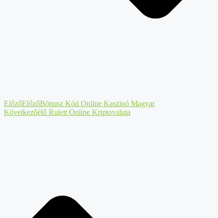
Előző
Előző
Bónusz Kód Online Kaszinó Magyar
Következő
élő Rulett Online Kriptovaluta