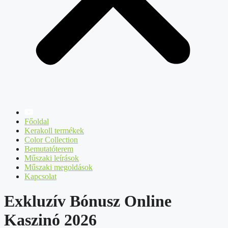
Főoldal
Kerakoll termékek
Color Collection
Bemutatóterem
Műszaki leírások
Műszaki megoldások
Kapcsolat
Exkluzív Bónusz Online
Kaszinó 2026