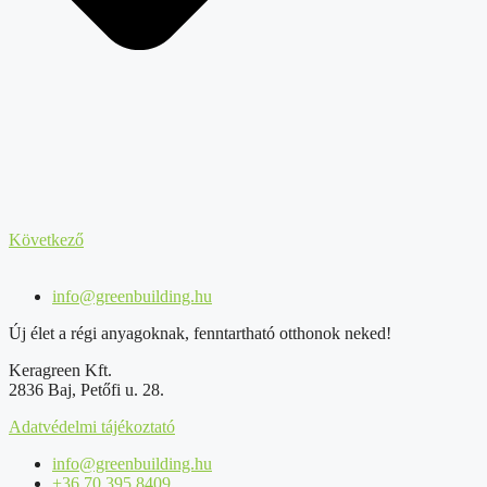
Következő
info@greenbuilding.hu
Új élet a régi anyagoknak, fenntartható otthonok neked!
Keragreen Kft.
2836 Baj, Petőfi u. 28.
Adatvédelmi tájékoztató
info@greenbuilding.hu
+36 70 395 8409