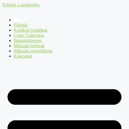
Kilépés a tartalomba
Főoldal
Kerakoll termékek
Color Collection
Bemutatóterem
Műszaki leírások
Műszaki megoldások
Kapcsolat