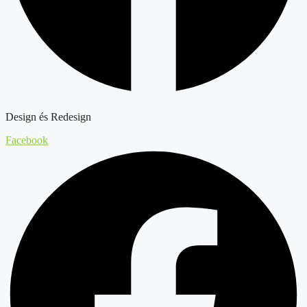
Design és Redesign
Facebook